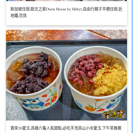
新加坡住宿,歐文之家Owen House by Habyt,自由行親子平價住宿,近
地鐵,百貨
寶來36愛玉,高雄六龜人氣甜點,必吃手洗高山小米愛玉,下午茶推薦