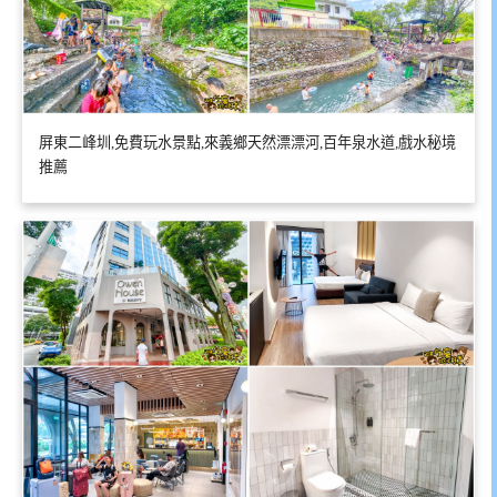
屏東二峰圳,免費玩水景點,來義鄉天然漂漂河,百年泉水道,戲水秘境
推薦