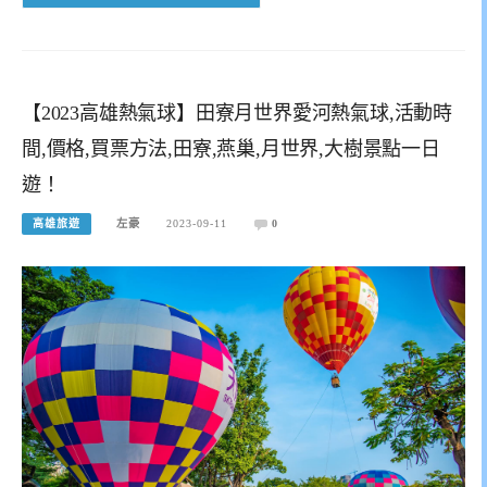
【2023高雄熱氣球】田寮月世界愛河熱氣球,活動時
間,價格,買票方法,田寮,燕巢,月世界,大樹景點一日
遊！
高雄旅遊
左豪
2023-09-11
0