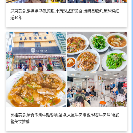
屏東美食,洪媽媽早餐,菜單,小琉球旅遊美食,爆漿黑糖包,琉球粿紅
遍40年
高雄美食,清真潮州牛雜餐廳,菜單,人氣牛肉燴飯,現燙牛肉湯,衛武
營美食推薦