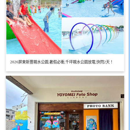
2026屏東新豐親水公園,暑假必衝,千坪親水公園放電,快閃2天！