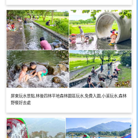
屏東玩水景點,林後四林平地森林園區玩水,免費入園,小溪玩水,森林
野餐好去處