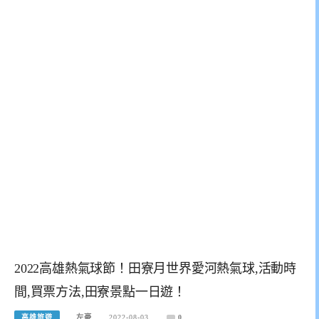
2022高雄熱氣球節！田寮月世界愛河熱氣球,活動時
間,買票方法,田寮景點一日遊！
高雄旅遊
左豪
2022-08-03
0