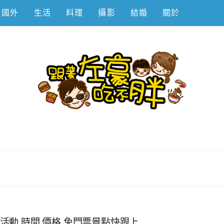
國外
生活
料理
攝影
結婚
關於
不胖
,活動,時間,價格,免門票景點快跟上