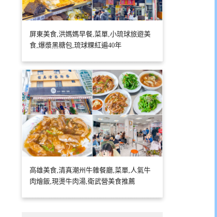
屏東美食,洪媽媽早餐,菜單,小琉球旅遊美
食,爆漿黑糖包,琉球粿紅遍40年
高雄美食,清真潮州牛雜餐廳,菜單,人氣牛
肉燴飯,現燙牛肉湯,衛武營美食推薦