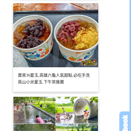
寶來36愛玉,高雄六龜人氣甜點,必吃手洗
高山小米愛玉,下午茶推薦