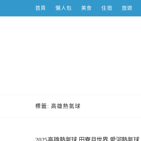
Skip
首頁
懶人包
美食
住宿
旅遊
to
content
跟著左豪吃
推薦美食、景點旅遊、親子旅遊、3C開箱
標籤:
高雄熱氣球
2025高雄熱氣球,田寮月世界,愛河熱氣球