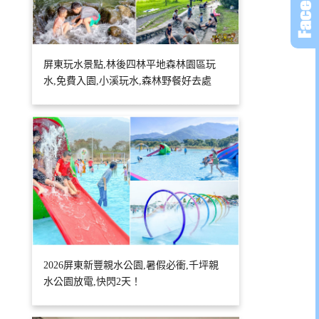
屏東玩水景點,林後四林平地森林園區玩
水,免費入園,小溪玩水,森林野餐好去處
2026屏東新豐親水公園,暑假必衝,千坪親
水公園放電,快閃2天！