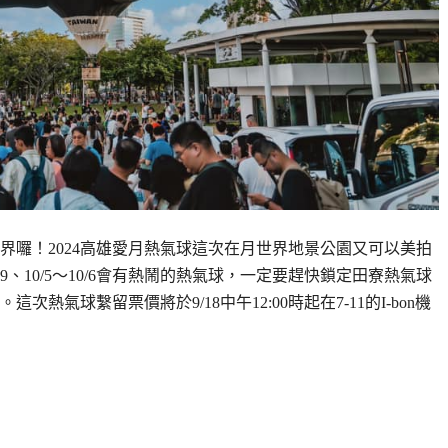
界囉！2024高雄愛月熱氣球這次在月世界地景公園又可以美拍
/29、10/5～10/6會有熱鬧的熱氣球，一定要趕快鎖定田寮熱氣球
氣球繫留票價將於9/18中午12:00時起在7-11的I-bon機