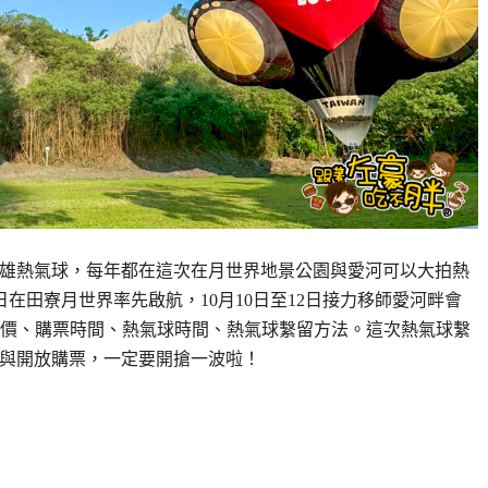
025高雄熱氣球，每年都在這次在月世界地景公園與愛河可以大拍熱
至6日在田寮月世界率先啟航，10月10日至12日接力移師愛河畔會
價、購票時間、熱氣球時間、熱氣球繫留方法。這次熱氣球繫
bon機台與開放購票，一定要開搶一波啦！