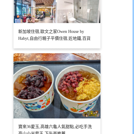
新加坡住宿,歐文之家Owen House by
Habyt,自由行親子平價住宿,近地鐵,百貨
寶來36愛玉,高雄六龜人氣甜點,必吃手洗
高山小米愛玉,下午茶推薦