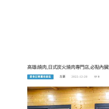
高雄i燒肉,日式炭火燒肉專門店,必點內臟
左豪
2022-12-20
0
愛食記專屬收錄區