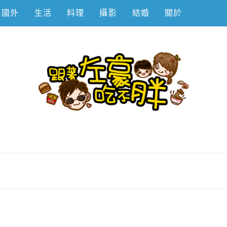
國外
生活
料理
攝影
結婚
關於
不胖