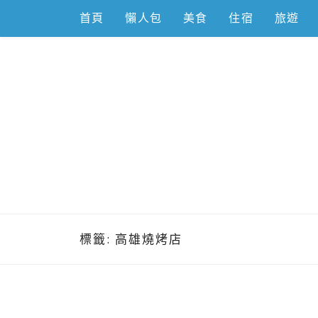
Skip
首頁
懶人包
美食
住宿
旅遊
to
content
跟著左豪吃
推薦美食、景點旅遊、親子旅遊、3C開箱
標籤:
高雄燒烤店