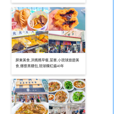
屏東美食,洪媽媽早餐,菜單,小琉球旅遊美
食,爆漿黑糖包,琉球粿紅遍40年