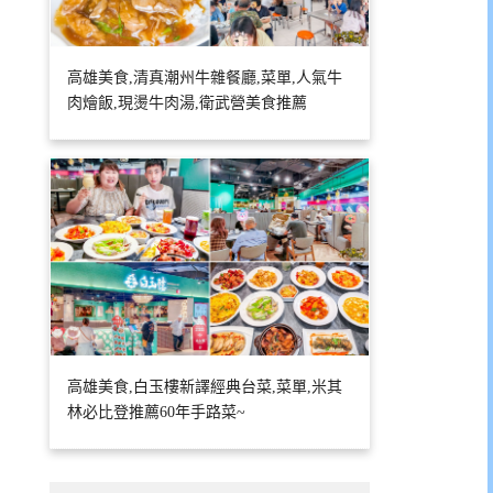
高雄美食,清真潮州牛雜餐廳,菜單,人氣牛
肉燴飯,現燙牛肉湯,衛武營美食推薦
高雄美食,白玉樓新譯經典台菜,菜單,米其
林必比登推薦60年手路菜~