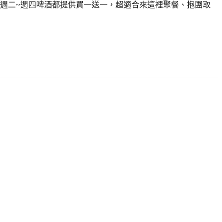
週二~週四啤酒都提供買一送一，超適合來這裡聚餐、抱團取