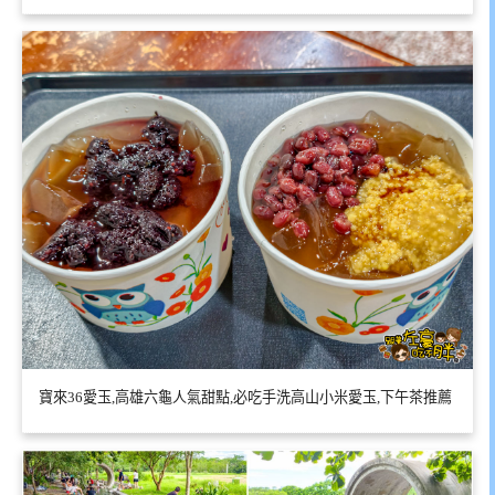
寶來36愛玉,高雄六龜人氣甜點,必吃手洗高山小米愛玉,下午茶推薦