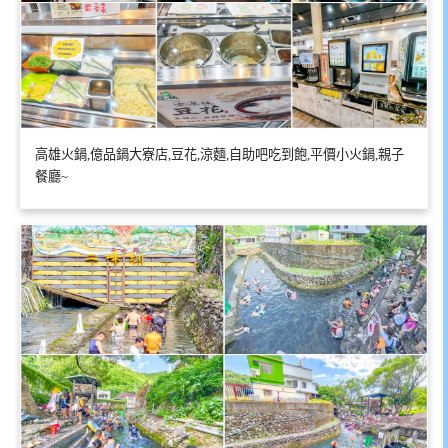
高雄火鍋,億品鍋大寮店,豆花,涼麵,自助吧吃到飽,平價小火鍋,親子
餐廳~