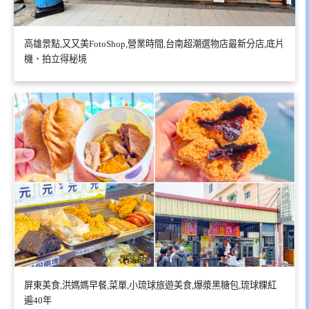
高雄景點,又又美FotoShop,營業時間,台南超潮選物店最新分店,底片
機、拍立得秘境
屏東美食,洪媽媽早餐,菜單,小琉球旅遊美食,爆漿黑糖包,琉球粿紅
遍40年