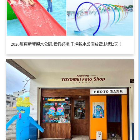
2026屏東新豐親水公園,暑假必衝,千坪親水公園放電,快閃2天！