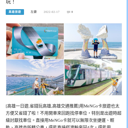
玩！
高雄旅遊
左豪
2022-02-17
0
[高雄一日遊,省錢玩高雄,高雄交通推薦]用MeNGo卡旅遊也太
方便又省錢了啦！不用開車來回跑找停車位，特別是出遊時超
級討厭找車位。直接用MeNGo卡就可以無限次坐捷運、輕
軌、高雄市所轄公車，還能直接搭渡輪來回4次，還能用