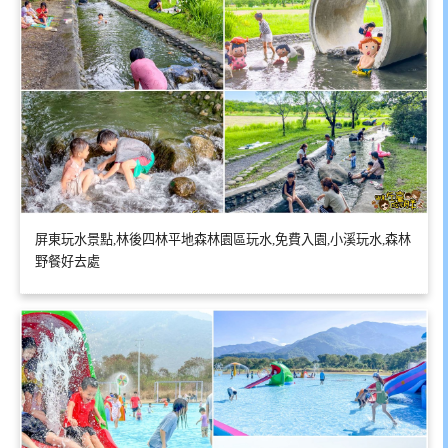
屏東玩水景點,林後四林平地森林園區玩水,免費入園,小溪玩水,森林
野餐好去處