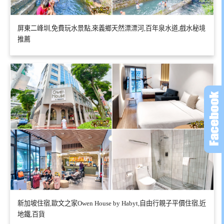
屏東二峰圳,免費玩水景點,來義鄉天然漂漂河,百年泉水道,戲水秘境
推薦
新加坡住宿,歐文之家Owen House by Habyt,自由行親子平價住宿,近
地鐵,百貨