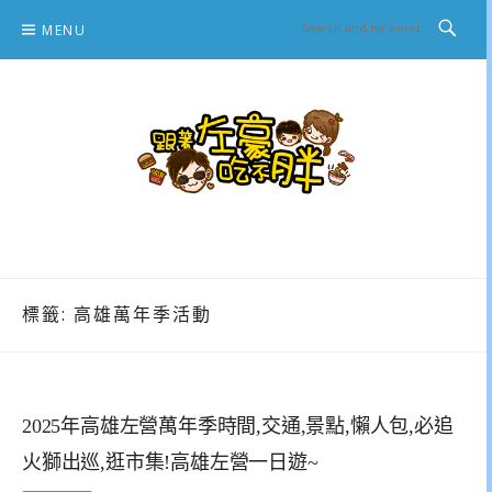
Skip
MENU
to
content
跟著左豪吃不胖
推薦美食、景點旅遊、親子旅遊、3C開箱
標籤:
高雄萬年季活動
2025年高雄左營萬年季時間,交通,景點,懶人包,必追
火獅出巡,逛市集!高雄左營一日遊~