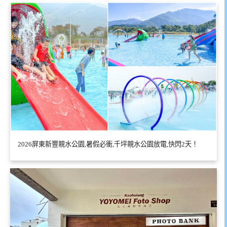
2026屏東新豐親水公園,暑假必衝,千坪親水公園放電,快閃2天！