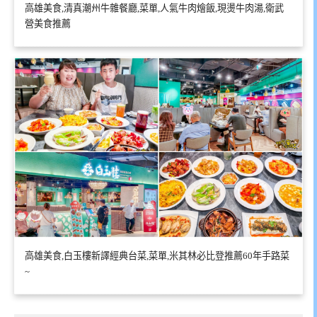
高雄美食,清真潮州牛雜餐廳,菜單,人氣牛肉燴飯,現燙牛肉湯,衛武
營美食推薦
高雄美食,白玉樓新譯經典台菜,菜單,米其林必比登推薦60年手路菜
~