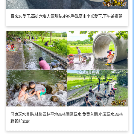
寶來36愛玉,高雄六龜人氣甜點,必吃手洗高山小米愛玉,下午茶推薦
屏東玩水景點,林後四林平地森林園區玩水,免費入園,小溪玩水,森林
野餐好去處