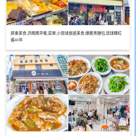
屏東美食,洪媽媽早餐,菜單,小琉球旅遊美食,爆漿黑糖包,琉球粿紅
遍40年