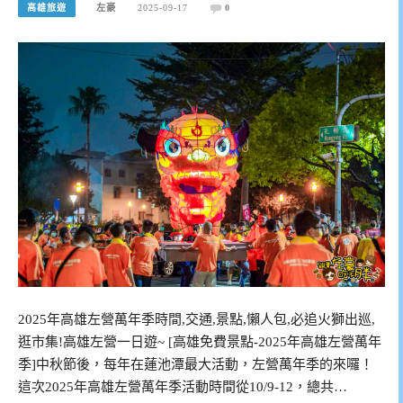
高雄旅遊
左豪
2025-09-17
0
2025年高雄左營萬年季時間,交通,景點,懶人包,必追火獅出巡,
逛市集!高雄左營一日遊~ [高雄免費景點-2025年高雄左營萬年
季]中秋節後，每年在蓮池潭最大活動，左營萬年季的來囉！
這次2025年高雄左營萬年季活動時間從10/9-12，總共…