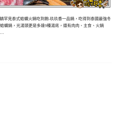
前鎮罕見泰式蛤蠣火鍋吃到飽-玖玖香一品鍋，吃得到泰國最強冬
蛤蠣鍋，光湯頭更是多達9種湯底，還有肉肉、主食、火鍋
受…