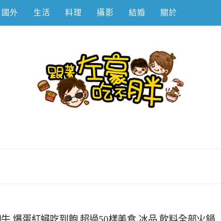
國外
生活
料理
攝影
結婚
關於
不胖
,爆蛋紅蟳吃到飽,超過50樣美食.冰品.飲料全部火鍋