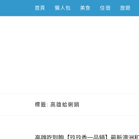
Skip
首頁
懶人包
美食
住宿
旅遊
to
content
跟著左豪吃
推薦美食、景點旅遊、親子旅遊、3C開箱
標籤:
高雄蛤蜊鍋
高雄吃到飽【玖玖香一品鍋】最新澳洲和牛