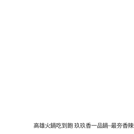
高雄火鍋吃到飽 玖玖香一品鍋~最夯香