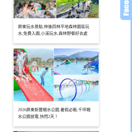
屏東玩水景點,林後四林平地森林園區玩
水,免費入園,小溪玩水,森林野餐好去處
2026屏東新豐親水公園,暑假必衝,千坪親
水公園放電,快閃2天！