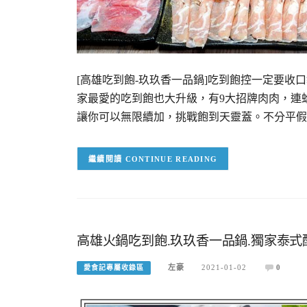
[高雄吃到飽-玖玖香一品鍋]吃到飽控一定要
家最愛的吃到飽也大升級，有9大招牌肉肉，連
讓你可以無限續加，挑戰飽到天靈蓋。不分平假
CONTINUE READING
高雄火鍋吃到飽.玖玖香一品鍋.獨家泰式
左豪
2021-01-02
0
愛食記專屬收錄區