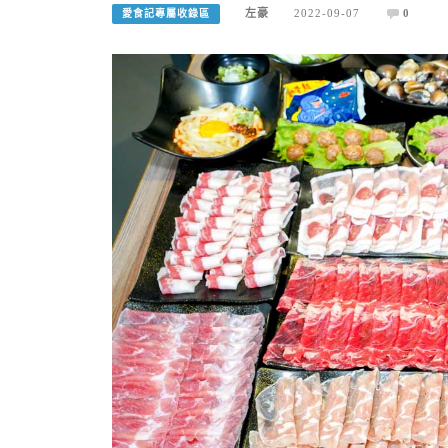
左豪
2022-09-07
0
愛食記專屬收錄區