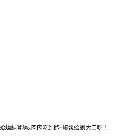
辣蛤蠣鍋登場x肉肉吃到飽~爆漿蛤蜊大口吃！