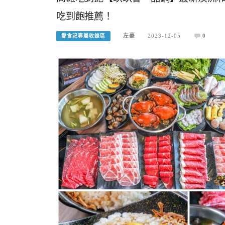
吃到飽推薦！
左豪
2023-12-05
0
愛食記專屬收錄區