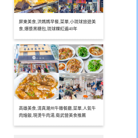
屏東美食,洪媽媽早餐,菜單,小琉球旅遊美
食,爆漿黑糖包,琉球粿紅遍40年
高雄美食,清真潮州牛雜餐廳,菜單,人氣牛
肉燴飯,現燙牛肉湯,衛武營美食推薦