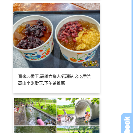
寶來36愛玉,高雄六龜人氣甜點,必吃手洗
高山小米愛玉,下午茶推薦