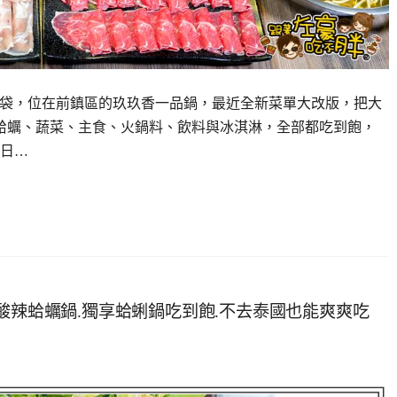
收口袋，位在前鎮區的玖玖香一品鍋，最近全新菜單大改版，把大
蛤蠣、蔬菜、主食、火鍋料、飲料與冰淇淋，全部都吃到飽，
日…
酸辣蛤蠣鍋.獨享蛤蜊鍋吃到飽.不去泰國也能爽爽吃