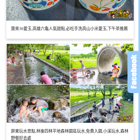
寶來36愛玉,高雄六龜人氣甜點,必吃手洗高山小米愛玉,下午茶推薦
屏東玩水景點,林後四林平地森林園區玩水,免費入園,小溪玩水,森林
野餐好去處