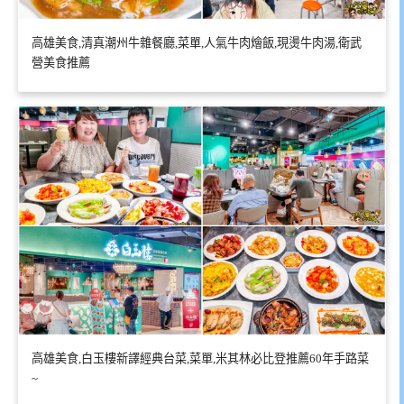
高雄美食,清真潮州牛雜餐廳,菜單,人氣牛肉燴飯,現燙牛肉湯,衛武
營美食推薦
高雄美食,白玉樓新譯經典台菜,菜單,米其林必比登推薦60年手路菜
~