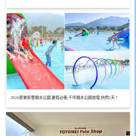
2026屏東新豐親水公園,暑假必衝,千坪親水公園放電,快閃2天！