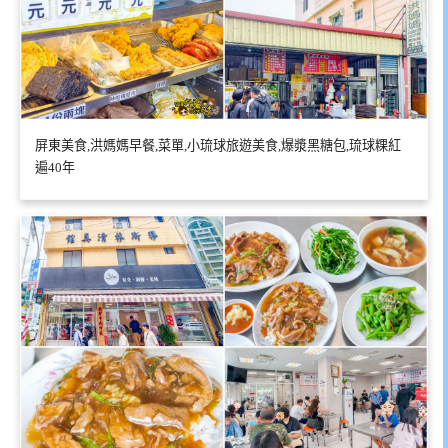
屏東美食,洪媽媽早餐,菜單,小琉球旅遊美食,爆漿黑糖包,琉球粿紅
遍40年