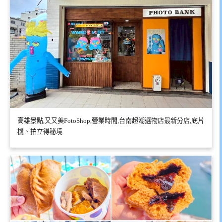
高雄景點,又又美FotoShop,營業時間,台南超潮選物店最新分店,底片
機、拍立得秘境