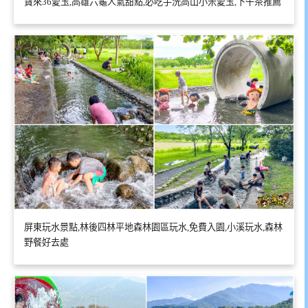
寶來36愛玉,高雄六龜人氣甜點,必吃手洗高山小米愛玉,下午茶推薦
屏東玩水景點,林後四林平地森林園區玩水,免費入園,小溪玩水,森林
野餐好去處