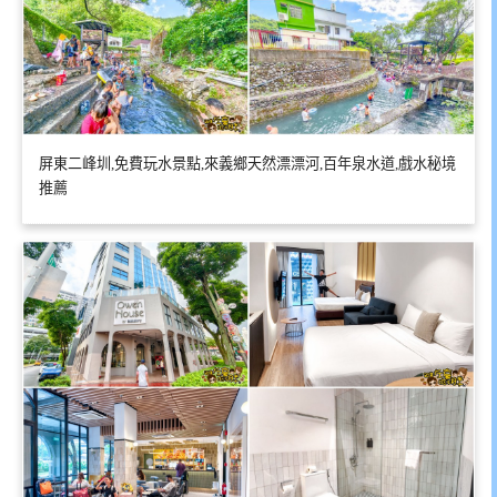
屏東二峰圳,免費玩水景點,來義鄉天然漂漂河,百年泉水道,戲水秘境
推薦