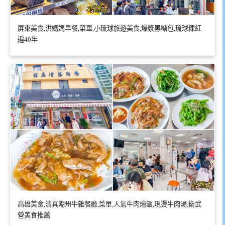
屏東美食,洪媽媽早餐,菜單,小琉球旅遊美食,爆漿黑糖包,琉球粿紅
遍40年
高雄美食,清真潮州牛雜餐廳,菜單,人氣牛肉燴飯,現燙牛肉湯,衛武
營美食推薦