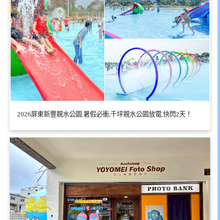
2026屏東新豐親水公園,暑假必衝,千坪親水公園放電,快閃2天！