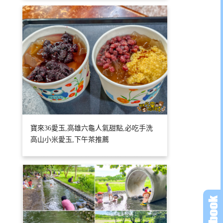
寶來36愛玉,高雄六龜人氣甜點,必吃手洗
高山小米愛玉,下午茶推薦