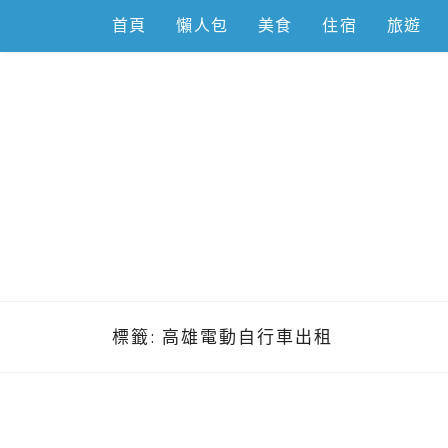
Skip
首頁
懶人包
美食
住宿
旅遊
to
content
跟著左豪吃
推薦美食、景點旅遊、親子旅遊、3C開箱
標籤:
高雄電動自行車出租