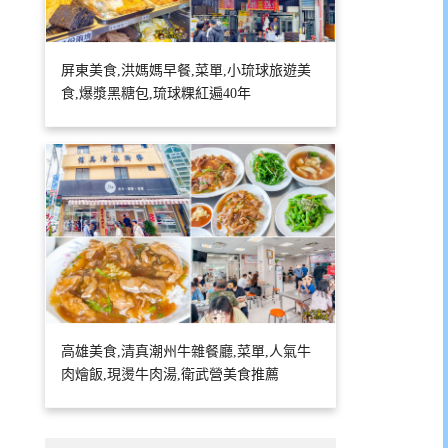
屏東美食,洪媽媽早餐,菜單,小琉球旅遊美
食,爆漿黑糖包,琉球粿紅遍40年
高雄美食,清真潮州牛雜餐廳,菜單,人氣牛
肉燴飯,現燙牛肉湯,衛武營美食推薦