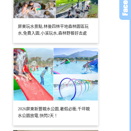
屏東玩水景點,林後四林平地森林園區玩
水,免費入園,小溪玩水,森林野餐好去處
2026屏東新豐親水公園,暑假必衝,千坪親
水公園放電,快閃2天！