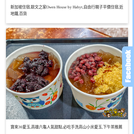
新加坡住宿,歐文之家Owen House by Habyt,自由行親子平價住宿,近
地鐵,百貨
寶來36愛玉,高雄六龜人氣甜點,必吃手洗高山小米愛玉,下午茶推薦