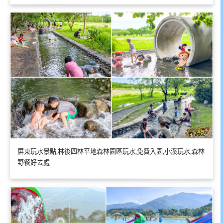
屏東玩水景點,林後四林平地森林園區玩水,免費入園,小溪玩水,森林
野餐好去處