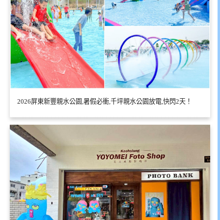
2026屏東新豐親水公園,暑假必衝,千坪親水公園放電,快閃2天！