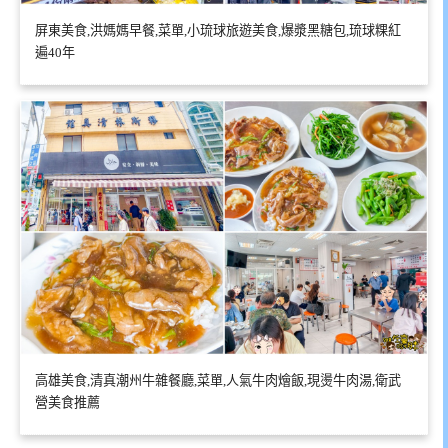
屏東美食,洪媽媽早餐,菜單,小琉球旅遊美食,爆漿黑糖包,琉球粿紅
遍40年
高雄美食,清真潮州牛雜餐廳,菜單,人氣牛肉燴飯,現燙牛肉湯,衛武
營美食推薦