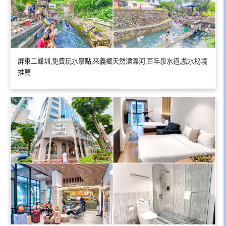
屏東二峰圳,免費玩水景點,來義鄉天然漂漂河,百年泉水道,戲水秘境
推薦