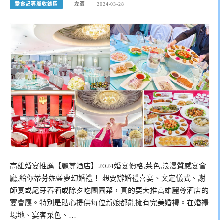
愛食記專屬收錄區
左豪
2024-03-28
高雄婚宴推薦【麗尊酒店】2024婚宴價格,菜色,浪漫質感宴會
廳,給你蒂芬妮藍夢幻婚禮！ 想要辦婚禮喜宴、文定儀式、謝
師宴或尾牙春酒或除夕吃團圓菜，真的要大推高雄麗尊酒店的
宴會廳。特別是貼心提供每位新娘都能擁有完美婚禮。在婚禮
場地、宴客菜色、…