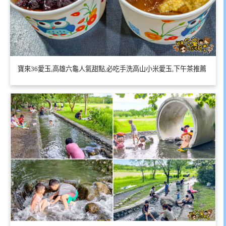
寶來36愛玉,高雄六龜人氣甜點,必吃手洗高山小米愛玉,下午茶推薦