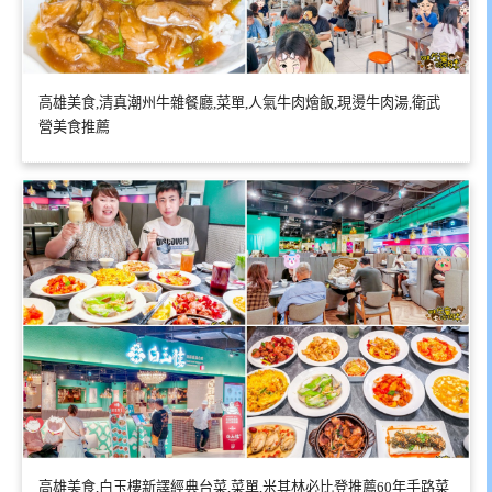
高雄美食,清真潮州牛雜餐廳,菜單,人氣牛肉燴飯,現燙牛肉湯,衛武
營美食推薦
高雄美食,白玉樓新譯經典台菜,菜單,米其林必比登推薦60年手路菜