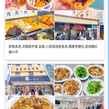
屏東美食,洪媽媽早餐,菜單,小琉球旅遊美食,爆漿黑糖包,琉球粿紅
遍40年