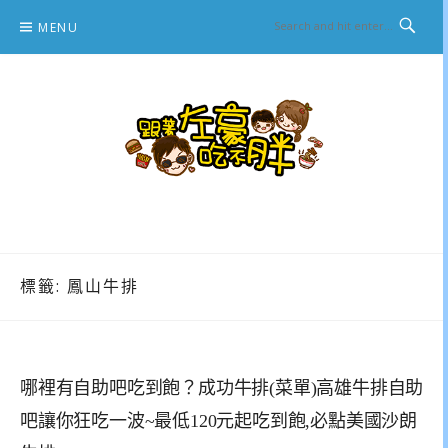
Skip
MENU
to
content
跟著左豪吃不胖
推薦美食、景點旅遊、親子旅遊、3C開箱
標籤:
鳳山牛排
哪裡有自助吧吃到飽？成功牛排(菜單)高雄牛排自助
吧讓你狂吃一波~最低120元起吃到飽,必點美國沙朗