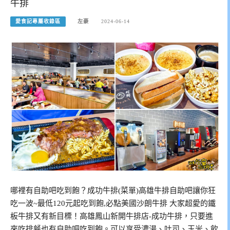
牛排
愛食記專屬收錄區
左豪
2024-06-14
哪裡有自助吧吃到飽？成功牛排(菜單)高雄牛排自助吧讓你狂
吃一波~最低120元起吃到飽,必點美國沙朗牛排 大家超愛的鐵
板牛排又有新目標！高雄鳳山新開牛排店-成功牛排，只要進
來吃排餐也有自助吧吃到飽。可以享受濃湯、吐司、玉米、飲