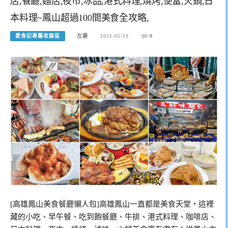
店,餐廳,麵店,夜市,冰品,港式料理,燒烤,便當,火鍋,日
本料理~鳳山超過100間美食全攻略,
愛食記專屬收錄區
左豪
2021-05-19
0
[高雄鳳山美食餐廳懶人包]高雄鳳山一直都是美食天堂，這裡
藏的小吃、早午餐、吃到飽餐廳、牛排、港式料理、咖啡店、