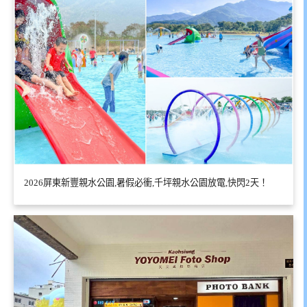
2026屏東新豐親水公園,暑假必衝,千坪親水公園放電,快閃2天！