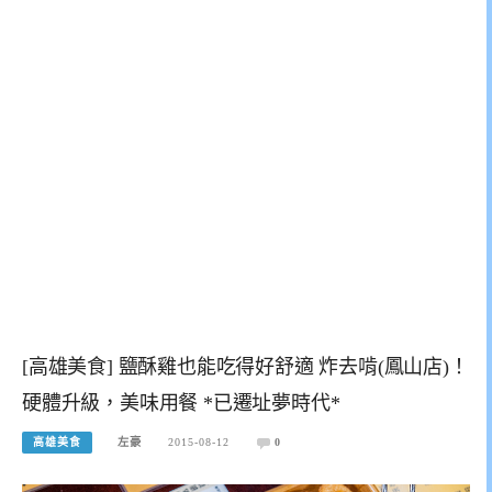
[高雄美食] 鹽酥雞也能吃得好舒適 炸去啃(鳳山店)！
硬體升級，美味用餐 *已遷址夢時代*
高雄美食
左豪
2015-08-12
0