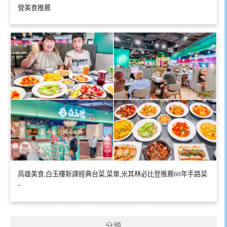
營美食推薦
高雄美食,白玉樓新譯經典台菜,菜單,米其林必比登推薦60年手路菜
~
分類