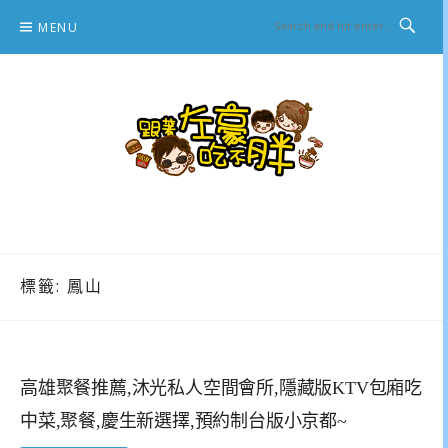
Skip
MENU
to
content
跟著左豪吃不胖
推薦美食、景點旅遊、親子旅遊、3C開箱
標籤:
鳳山
高雄聚餐推薦,沐光私人空間會所,隱藏版KTV包廂吃
中菜,聚餐,慶生新選擇,預約制台版小京都~