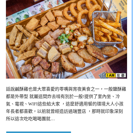
話說鹹酥雞也是大眾喜愛的零嘴與宵夜美食之一，一般鹽酥雞
都是外帶型 就屬這間炸去啃有別於一般!提供了室內坐、冷
氣、電視、WIFI這些給大家 ，這麼舒適用餐的環境大人小孩
年長者都喜歡，以前就曾經造訪過瑞豐店 ，那時就印象深刻
所以這次吃吃喝喝團就…