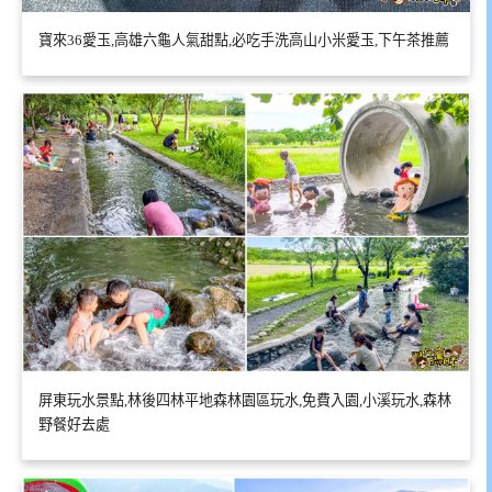
寶來36愛玉,高雄六龜人氣甜點,必吃手洗高山小米愛玉,下午茶推薦
屏東玩水景點,林後四林平地森林園區玩水,免費入園,小溪玩水,森林
野餐好去處