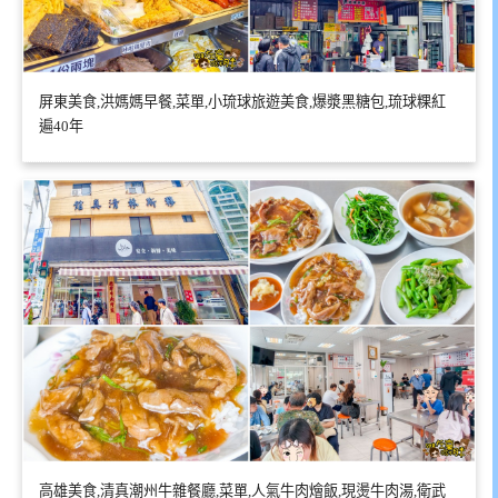
屏東美食,洪媽媽早餐,菜單,小琉球旅遊美食,爆漿黑糖包,琉球粿紅
遍40年
高雄美食,清真潮州牛雜餐廳,菜單,人氣牛肉燴飯,現燙牛肉湯,衛武