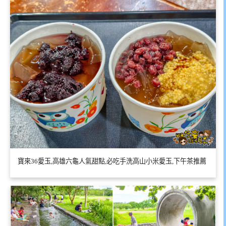
寶來36愛玉,高雄六龜人氣甜點,必吃手洗高山小米愛玉,下午茶推薦