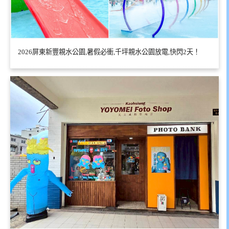
2026屏東新豐親水公園,暑假必衝,千坪親水公園放電,快閃2天！