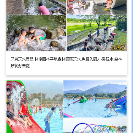
屏東玩水景點,林後四林平地森林園區玩水,免費入園,小溪玩水,森林
野餐好去處