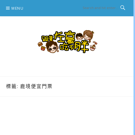
Skip
MENU
to
content
跟著左豪吃不胖
推薦美食、景點旅遊、親子旅遊、3C開箱
標籤:
鹿境便宜門票