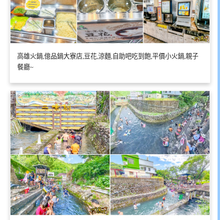
高雄火鍋,億品鍋大寮店,豆花,涼麵,自助吧吃到飽,平價小火鍋,親子
餐廳~