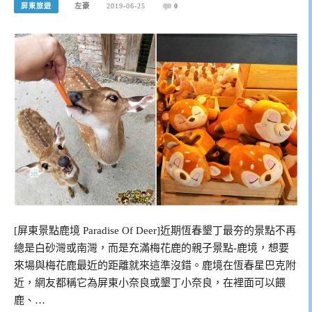
屏東旅遊
左豪
2019-06-25
0
[屏東景點鹿境 Paradise Of Deer]近期恆春墾丁最夯的景點不再
總是白砂灣或南灣，而是充滿梅花鹿的親子景點-鹿境，想要
來場與梅花鹿最近的距離就來這準沒錯。鹿境在恆春星巴克附
近，網友都稱它為屏東小奈良或墾丁小奈良，在裡面可以餵
鹿、…