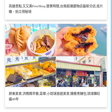
高雄景點,又又美FotoShop,營業時間,台南超潮選物店最新分店,底片
機、拍立得秘境
屏東美食,洪媽媽早餐,菜單,小琉球旅遊美食,爆漿黑糖包,琉球粿紅
遍40年