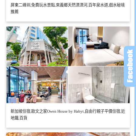
屏東二峰圳,免費玩水景點,來義鄉天然漂漂河,百年泉水道,戲水秘境
推薦
新加坡住宿,歐文之家Owen House by Habyt,自由行親子平價住宿,近
地鐵,百貨