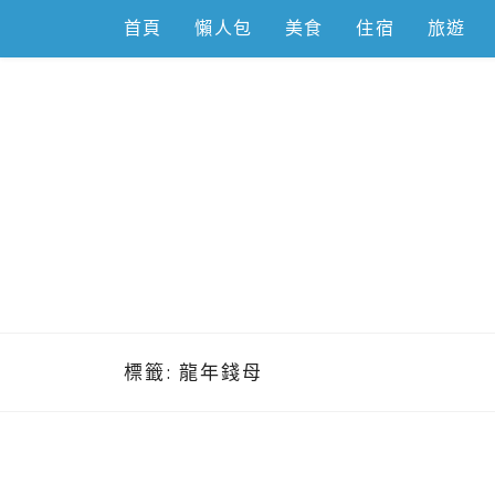
Skip
首頁
懶人包
美食
住宿
旅遊
to
content
跟著左豪吃
推薦美食、景點旅遊、親子旅遊、3C開箱
標籤:
龍年錢母