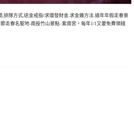
間,排隊方式,送金戒指!求還發財金.求金雞方法.過年年假走春景
年春節走春名聖地-南投竹山景點–紫南宮，每年1/1又要免費領錢