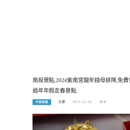
南投景點,2024紫南宮龍年錢母排隊,免
過年年假走春景點.
左豪
2023-12-28
0
中部旅遊