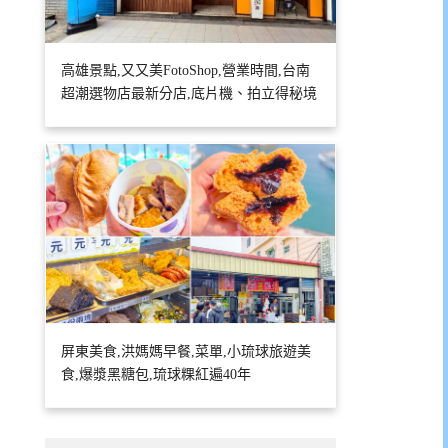
高雄景點,又又美FotoShop,營業時間,台南
超潮選物店最新分店,底片機、拍立得秘境
屏東美食,洪媽媽早餐,菜單,小琉球旅遊美
食,爆漿黑糖包,琉球粿紅遍40年