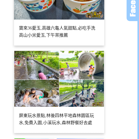
寶來36愛玉,高雄六龜人氣甜點,必吃手洗
高山小米愛玉,下午茶推薦
屏東玩水景點,林後四林平地森林園區玩
水,免費入園,小溪玩水,森林野餐好去處