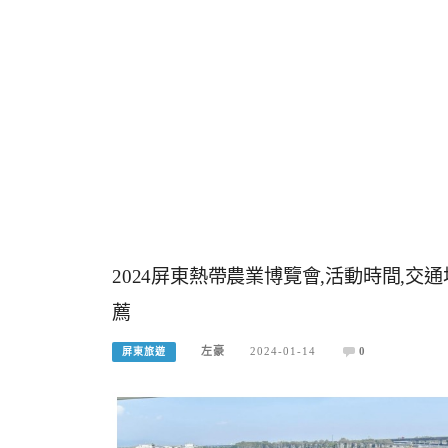
2024屏東熱帶農業博覽會,活動時間,交
薦
左豪
2024-01-14
0
屏東旅遊