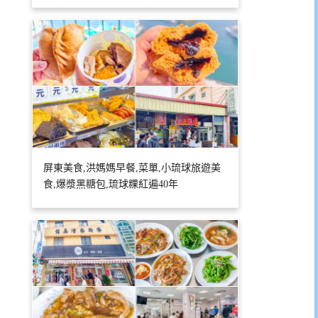
屏東美食,洪媽媽早餐,菜單,小琉球旅遊美
食,爆漿黑糖包,琉球粿紅遍40年