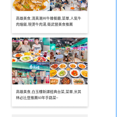
高雄美食,清真潮州牛雜餐廳,菜單,人氣牛
肉燴飯,現燙牛肉湯,衛武營美食推薦
高雄美食,白玉樓新譯經典台菜,菜單,米其
林必比登推薦60年手路菜~