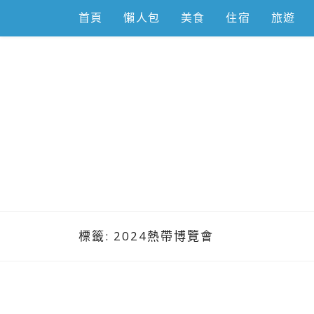
Skip
首頁
懶人包
美食
住宿
旅遊
to
content
跟著左豪吃
推薦美食、景點旅遊、親子旅遊、3C開箱
標籤:
2024熱帶博覽會