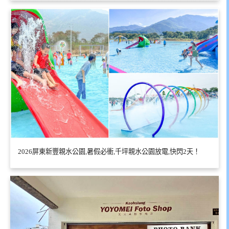
2026屏東新豐親水公園,暑假必衝,千坪親水公園放電,快閃2天！