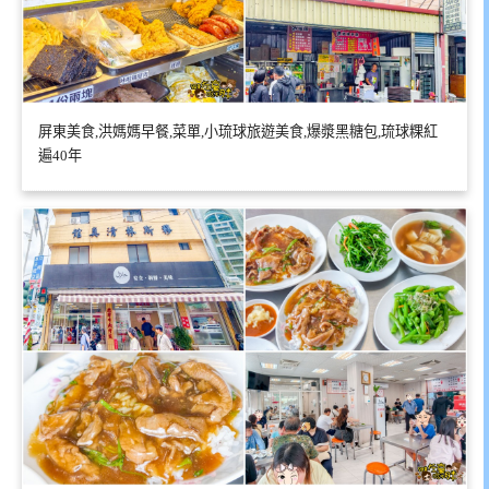
屏東美食,洪媽媽早餐,菜單,小琉球旅遊美食,爆漿黑糖包,琉球粿紅
遍40年