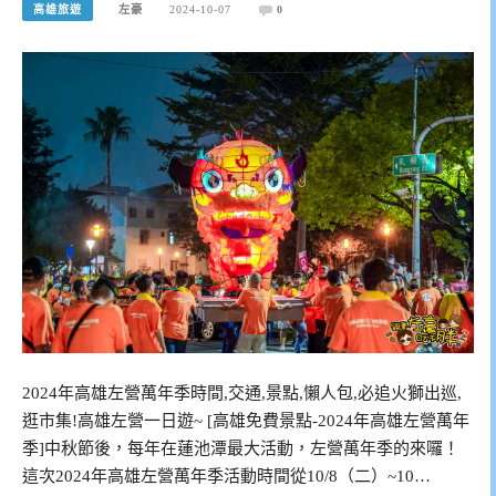
高雄旅遊
左豪
2024-10-07
0
2024年高雄左營萬年季時間,交通,景點,懶人包,必追火獅出巡,
逛市集!高雄左營一日遊~ [高雄免費景點-2024年高雄左營萬年
季]中秋節後，每年在蓮池潭最大活動，左營萬年季的來囉！
這次2024年高雄左營萬年季活動時間從10/8（二）~10…