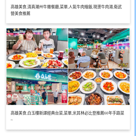
高雄美食,清真潮州牛雜餐廳,菜單,人氣牛肉燴飯,現燙牛肉湯,衛武
營美食推薦
高雄美食,白玉樓新譯經典台菜,菜單,米其林必比登推薦60年手路菜
~