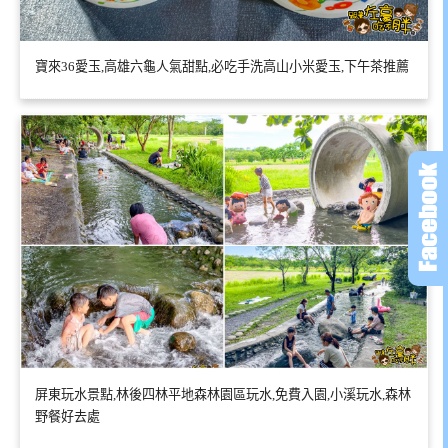
寶來36愛玉,高雄六龜人氣甜點,必吃手洗高山小米愛玉,下午茶推薦
屏東玩水景點,林後四林平地森林園區玩水,免費入園,小溪玩水,森林
野餐好去處