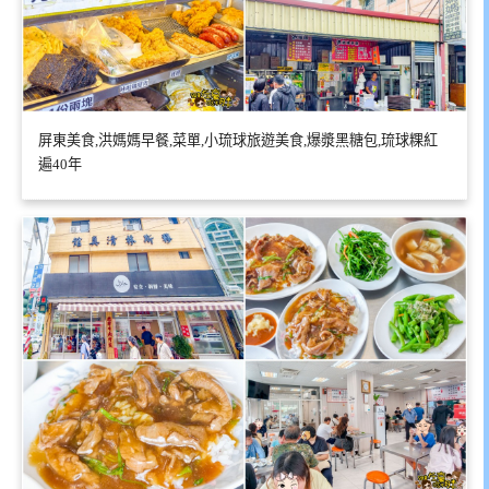
屏東美食,洪媽媽早餐,菜單,小琉球旅遊美食,爆漿黑糖包,琉球粿紅
遍40年