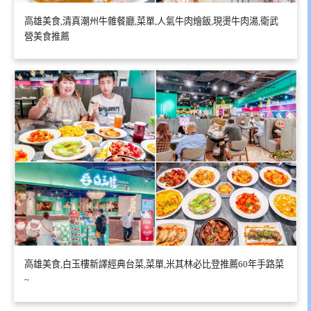
高雄美食,清真潮州牛雜餐廳,菜單,人氣牛肉燴飯,現燙牛肉湯,衛武
營美食推薦
高雄美食,白玉樓新譯經典台菜,菜單,米其林必比登推薦60年手路菜
~