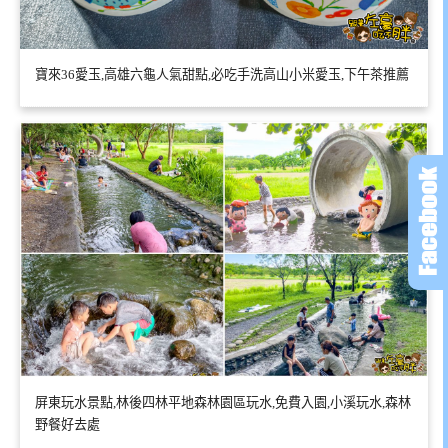
寶來36愛玉,高雄六龜人氣甜點,必吃手洗高山小米愛玉,下午茶推薦
屏東玩水景點,林後四林平地森林園區玩水,免費入園,小溪玩水,森林
野餐好去處