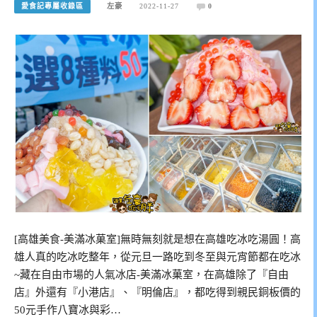
愛食記專屬收錄區
左豪
2022-11-27
0
[高雄美食-美滿冰菓室]無時無刻就是想在高雄吃冰吃湯圓！高
雄人真的吃冰吃整年，從元旦一路吃到冬至與元宵節都在吃冰
~藏在自由市場的人氣冰店-美滿冰菓室，在高雄除了『自由
店』外還有『小港店』、『明倫店』，都吃得到親民銅板價的
50元手作八寶冰與彩…