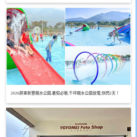
2026屏東新豐親水公園,暑假必衝,千坪親水公園放電,快閃2天！