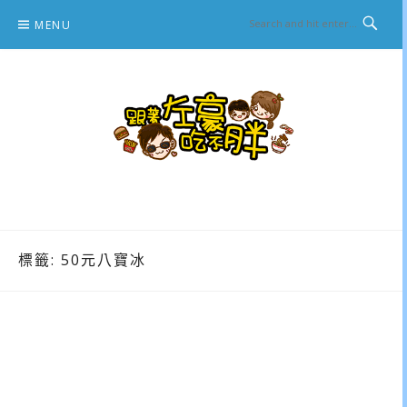
Skip
MENU
to
content
跟著左豪吃不胖
推薦美食、景點旅遊、親子旅遊、3C開箱
標籤:
50元八寶冰