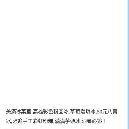
美滿冰菓室,高雄彩色粉圓冰,草莓爆爆冰,50元八寶
冰,必追手工彩虹粉粿,滿滿芋頭冰,消暑必追！