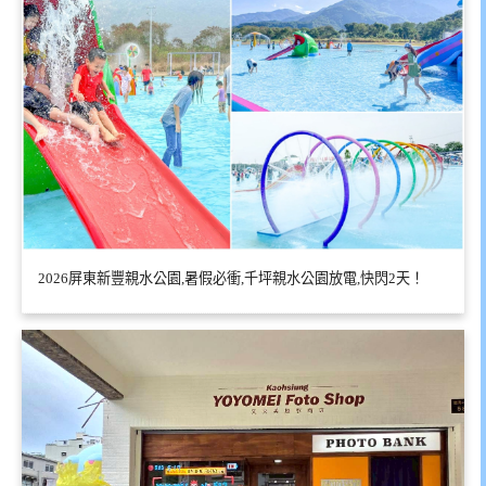
2026屏東新豐親水公園,暑假必衝,千坪親水公園放電,快閃2天！