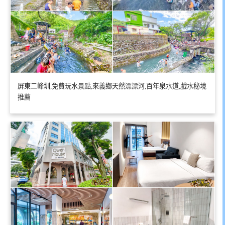
屏東二峰圳,免費玩水景點,來義鄉天然漂漂河,百年泉水道,戲水秘境
推薦