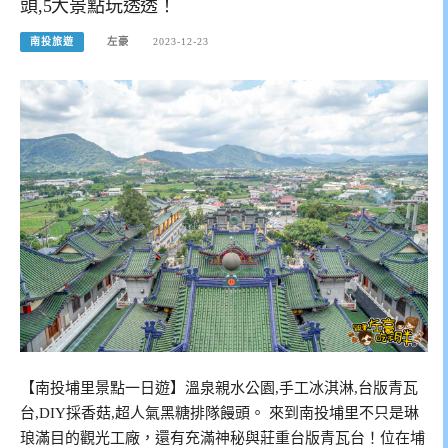
頭,5大景點玩透透！
南投旅遊
左豪
2023-12-23
【南投埔里景點一日遊】溫泉親水公園,手工冰淇淋,台版青瓦
台,DIY採香菇,超人氣黑糖排隊饅頭。 來到南投埔里不只是琳
琅滿目的觀光工廠，還有充滿神秘與莊重台版青瓦台！位在埔