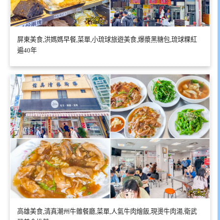
屏東美食,洪媽媽早餐,菜單,小琉球旅遊美食,爆漿黑糖包,琉球粿紅
遍40年
高雄美食,清真潮州牛雜餐廳,菜單,人氣牛肉燴飯,現燙牛肉湯,衛武