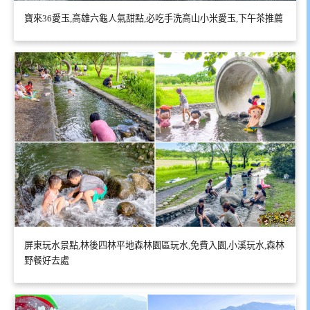
寶來36愛玉,高雄六龜人氣甜點,必吃手洗高山小米愛玉,下午茶推薦
屏東玩水景點,林後四林平地森林園區玩水,免費入園,小溪玩水,森林
野餐好去處