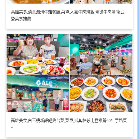
高雄美食,清真潮州牛雜餐廳,菜單,人氣牛肉燴飯,現燙牛肉湯,衛武
營美食推薦
高雄美食,白玉樓新譯經典台菜,菜單,米其林必比登推薦60年手路菜
~