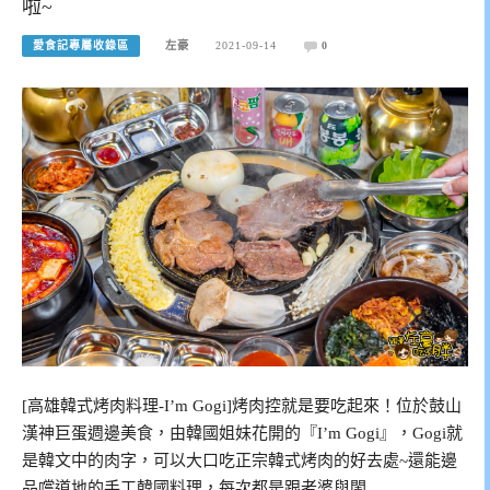
啦~
愛食記專屬收錄區
左豪
2021-09-14
0
[高雄韓式烤肉料理-I’m Gogi]烤肉控就是要吃起來！位於鼓山
漢神巨蛋週邊美食，由韓國姐妹花開的『I’m Gogi』，Gogi就
是韓文中的肉字，可以大口吃正宗韓式烤肉的好去處~還能邊
品嚐道地的手工韓國料理，每次都是跟老婆與閨…