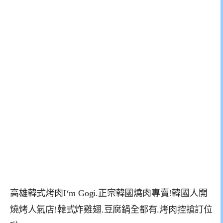
高雄韓式烤肉I‘m Gogi.正宗韓國燒肉專賣!韓國人開
燒烤人氣店!韓式炸雞翅.豆腐鍋全都有.烤肉控搶訂位