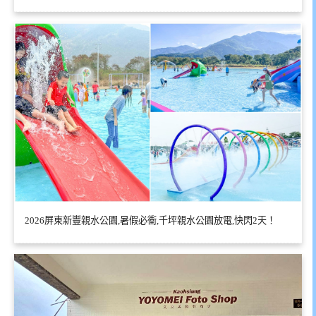
2026屏東新豐親水公園,暑假必衝,千坪親水公園放電,快閃2天！