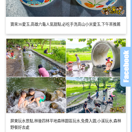
寶來36愛玉,高雄六龜人氣甜點,必吃手洗高山小米愛玉,下午茶推薦
屏東玩水景點,林後四林平地森林園區玩水,免費入園,小溪玩水,森林
野餐好去處