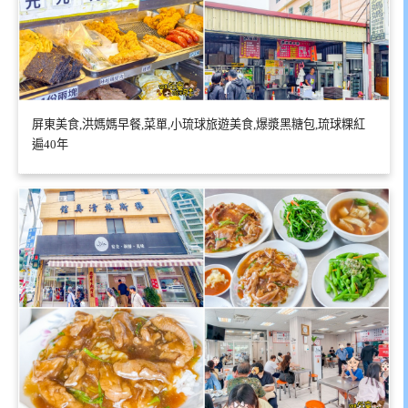
屏東美食,洪媽媽早餐,菜單,小琉球旅遊美食,爆漿黑糖包,琉球粿紅
遍40年