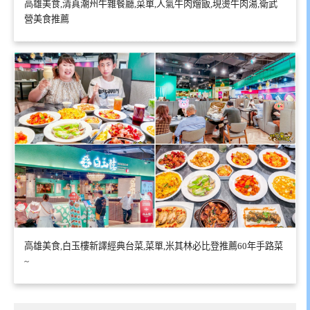
高雄美食,清真潮州牛雜餐廳,菜單,人氣牛肉燴飯,現燙牛肉湯,衛武
營美食推薦
高雄美食,白玉樓新譯經典台菜,菜單,米其林必比登推薦60年手路菜
~