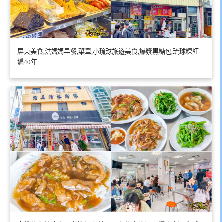
屏東美食,洪媽媽早餐,菜單,小琉球旅遊美食,爆漿黑糖包,琉球粿紅
遍40年