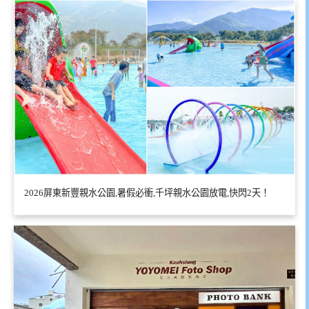
2026屏東新豐親水公園,暑假必衝,千坪親水公園放電,快閃2天！