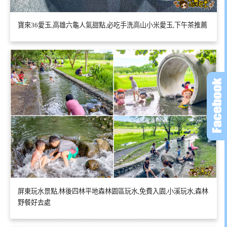
寶來36愛玉,高雄六龜人氣甜點,必吃手洗高山小米愛玉,下午茶推薦
屏東玩水景點,林後四林平地森林園區玩水,免費入園,小溪玩水,森林
野餐好去處