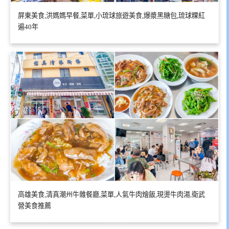
屏東美食,洪媽媽早餐,菜單,小琉球旅遊美食,爆漿黑糖包,琉球粿紅
遍40年
高雄美食,清真潮州牛雜餐廳,菜單,人氣牛肉燴飯,現燙牛肉湯,衛武
營美食推薦