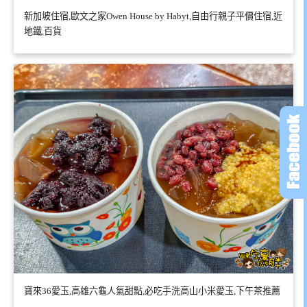
新加坡住宿,歐文之家Owen House by Habyt,自由行親子平價住宿,近
地鐵,百貨
寶來36愛玉,高雄六龜人氣甜點,必吃手洗高山小米愛玉,下午茶推薦