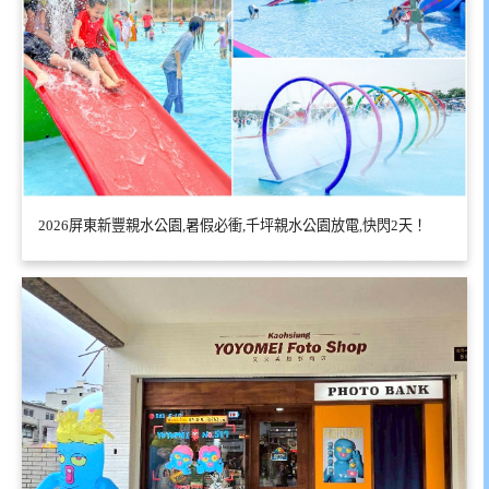
2026屏東新豐親水公園,暑假必衝,千坪親水公園放電,快閃2天！