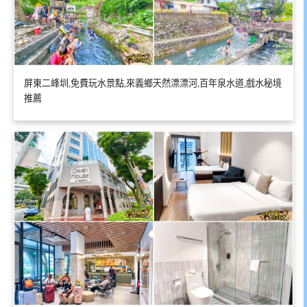
屏東二峰圳,免費玩水景點,來義鄉天然漂漂河,百年泉水道,戲水秘境
推薦