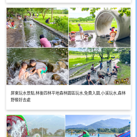
屏東玩水景點,林後四林平地森林園區玩水,免費入園,小溪玩水,森林
野餐好去處