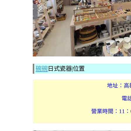
碗碗
日式瓷器|位置
地址：高
電
營業時間：11：