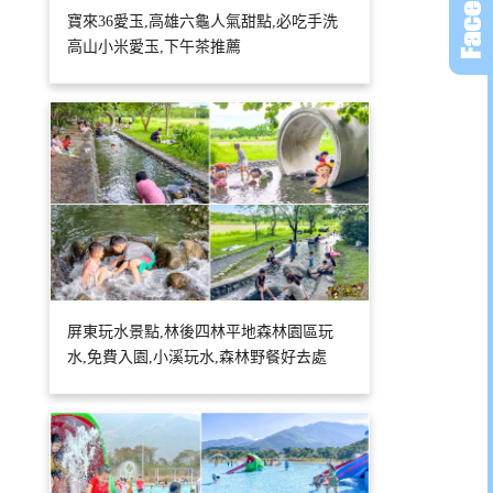
寶來36愛玉,高雄六龜人氣甜點,必吃手洗
高山小米愛玉,下午茶推薦
屏東玩水景點,林後四林平地森林園區玩
水,免費入園,小溪玩水,森林野餐好去處