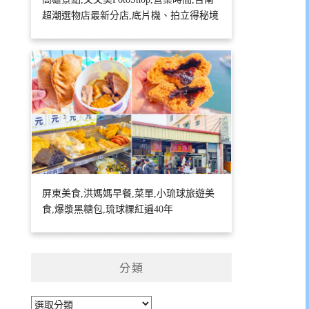
超潮選物店最新分店,底片機、拍立得秘境
屏東美食,洪媽媽早餐,菜單,小琉球旅遊美
食,爆漿黑糖包,琉球粿紅遍40年
分類
分