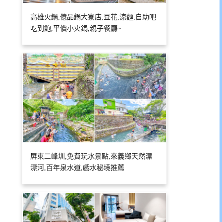
高雄火鍋,億品鍋大寮店,豆花,涼麵,自助吧
吃到飽,平價小火鍋,親子餐廳~
屏東二峰圳,免費玩水景點,來義鄉天然漂
漂河,百年泉水道,戲水秘境推薦