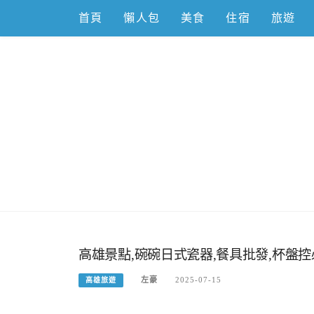
Skip
首頁
懶人包
美食
住宿
旅遊
to
content
跟著左豪吃
推薦美食、景點旅遊、親子旅遊、3C開箱
高雄景點,碗碗日式瓷器,餐具批發,杯盤
左豪
2025-07-15
高雄旅遊