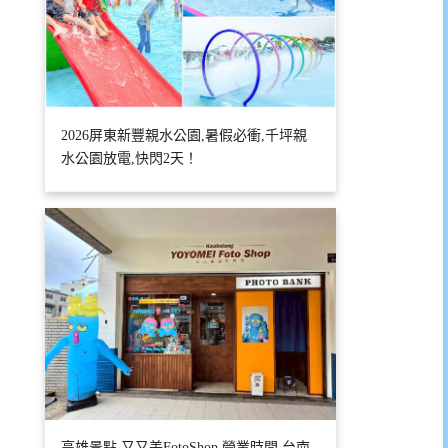
2026屏東新豐親水公園,暑假必衝,千坪親
水公園放電,快閃2天！
高雄景點,又又美FotoShop,營業時間,台南