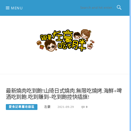
Skip
MENU
to
content
跟著左豪吃不胖
推薦美食、景點旅遊、親子旅遊、3C開箱
最新燒肉吃到飽!山琦日式燒肉.無限吃燒烤.海鮮+啤
酒吃到飽.吃到賺到~吃到飽控快插旗!
愛食記專屬收錄區
左豪
2021-09-29
0