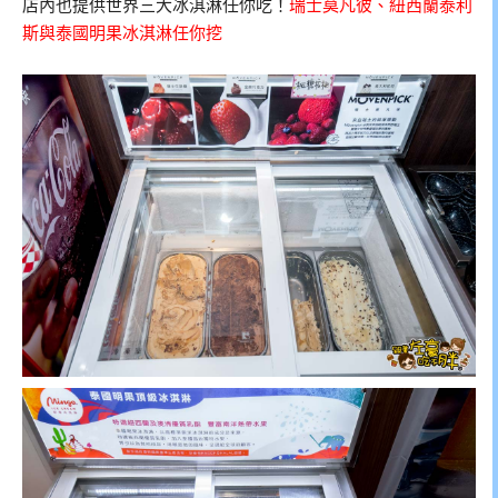
店內也提供世界三大冰淇淋任你吃！
瑞士莫凡彼、紐西蘭泰利
斯與泰國明果冰淇淋任你挖