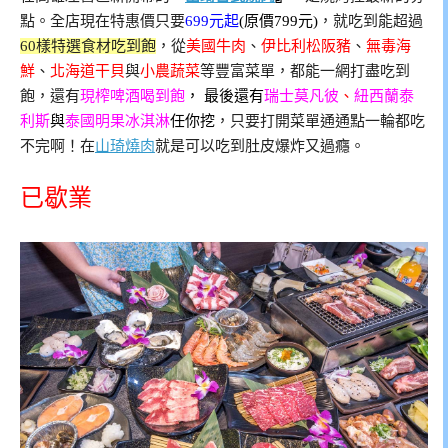
點。全店現在特惠價只要
699元起
(原價799元)
，就吃到能超過
60樣特選食材吃到飽
，從
美國牛肉
、
伊比利松阪豬
、
無毒海
鮮
、
北海道干貝
與
小農蔬菜
等豐富菜單，都能一網打盡吃到
飽，還有
現榨啤酒喝到飽
， 最後還有
瑞士莫凡彼
、
紐西蘭泰
利斯
與
泰國明果冰淇淋
任你挖
，只要打開菜單通通點一輪都吃
不完啊！在
山琦燒肉
就是可以吃到肚皮爆炸又過癮。
已歇業