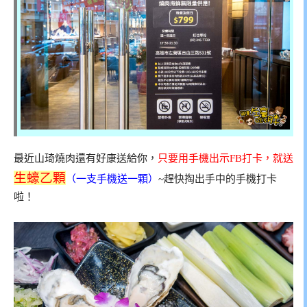
最近山琦燒肉還有好康送給你，
只要用手機出示FB打卡，就送
生蠔乙顆
（一支手機送一顆）
~趕快掏出手中的手機打卡
啦！