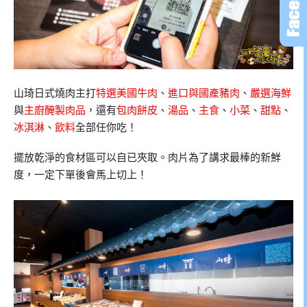
山琦日式燒肉主打
特選美國牛肉
、
進口與國產豬肉
、
嚴選海鮮
與
主廚醃製肉品
，還有
包肉餅皮
、
湯品
、
主食
、
小菜
、
甜點
、
冰淇淋
、
飲料
全部任你吃！
擺放乾淨的食材區可以自已夾取。肉片為了講求最棒的新鮮
度，一定下單後會馬上切上！