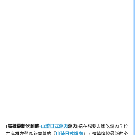
[
高雄最新吃到飽-
山琦日式燒肉
燒肉
]還在想要去哪吃燒肉？位
在高雄左營區新開幕的『
山琦日式燒肉
』
，是燒烤控最新的夯