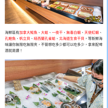
海鮮區有
加拿大鮭魚
、
大蛤
、
一夜干
、
無毒白蝦
、
天使紅蝦
、
孔鮑魚
、
帆立貝
、
紐西蘭孔雀蛤
、
北海道生食干貝
，等新鮮海
味讓你無限吃無限夾，不管想吃多少都可以吃多少，拿來配啤
酒就是讚！