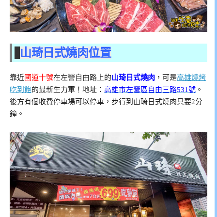
山琦日式燒肉位置
靠近
國道十號
在左營自由路上的
山琦日式燒肉
，可是
高雄燒烤
吃到飽
的最新生力軍！地址：
高雄市左營區自由三路531號
。
後方有個收費停車場可以停車，步行到山琦日式燒肉只要2分
鐘。