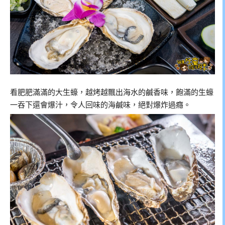
看肥肥滿滿的大生蠔，越烤越飄出海水的鹹香味，飽滿的生蠔
一吞下還會爆汁，令人回味的海鹹味，絕對爆炸過癮。