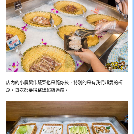
店內的小農契作蔬菜也是隨你挾，特別的是有我們超愛的櫛
瓜，每次都要掃整盤超級過癮。