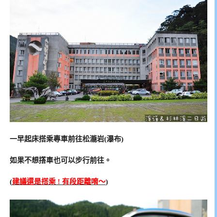
一早起床搭乘專車前往松瀧岩(瀑布)
如果不想撘車也可以步行前往。
(
建議還是搭乘 ! 有段距離唷～
)