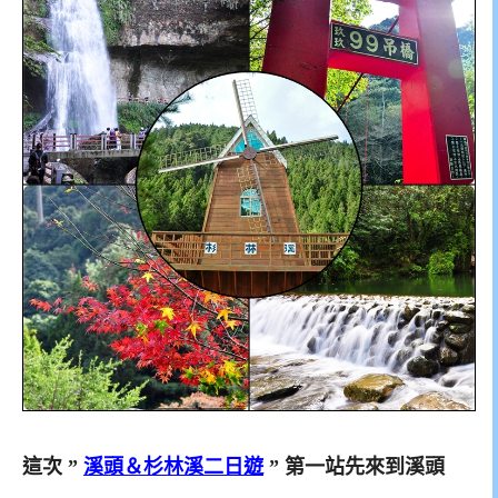
這次 ”
溪頭＆杉林溪二日遊
” 第一站先來到溪頭