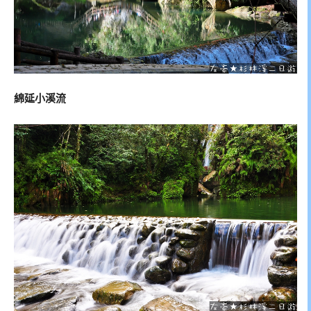
綿延小溪流