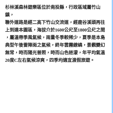
杉林溪森林遊樂區位於南投縣，行政區域屬竹山
鎮，
聯外道路是經二高下竹山交流道，經鹿谷溪頭再往
上到達本園區，海拔介於1600公尺至1800公尺之間
，屬溫帶季風氣候，雨量冬季較稀少，夏季是本島
典型午後雷陣雨之氣候，終年雲霧繚繞，景觀變幻
無常，時而陽光普照，時而山色迷濛，年平均氣溫
20度C左右氣候涼爽，四季均適宜渡假旅遊。