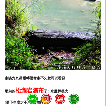
走過九九吊橋轉個彎走不久就可以看見
松瀧岩瀑布
眼前的
了 ! 水量算很大！
(從下車處走不用15分鐘)