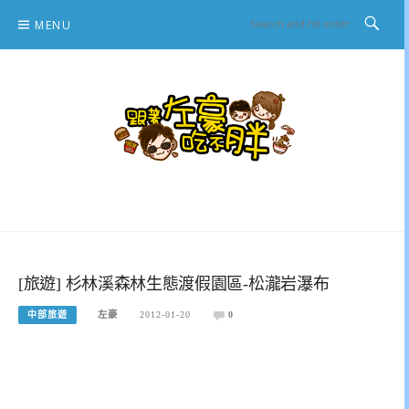
Skip
MENU
to
content
跟著左豪吃不胖
推薦美食、景點旅遊、親子旅遊、3C開箱
[旅遊] 杉林溪森林生態渡假園區-松瀧岩瀑布
中部旅遊
左豪
2012-01-20
0