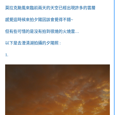
莫拉克颱風來臨前兩天的天空已經出現許多的雲層
感覺這時候來拍夕陽因該會覺得不錯~
但有些可惜的是沒有拍到很燒的火燒雲…
以下是去澄清湖拍攝的夕陽照 :
1.