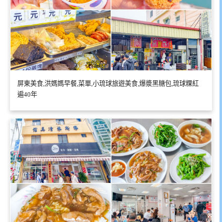
屏東美食,洪媽媽早餐,菜單,小琉球旅遊美食,爆漿黑糖包,琉球粿紅
遍40年