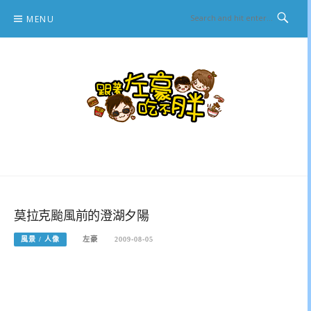
Skip
MENU
to
content
跟著左豪吃不胖
推薦美食、景點旅遊、親子旅遊、3C開箱
莫拉克颱風前的澄湖夕陽
風景 / 人像
左豪
2009-08-05