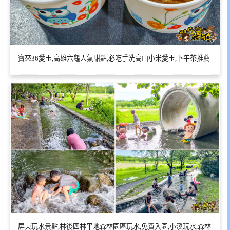
寶來36愛玉,高雄六龜人氣甜點,必吃手洗高山小米愛玉,下午茶推薦
屏東玩水景點,林後四林平地森林園區玩水,免費入園,小溪玩水,森林