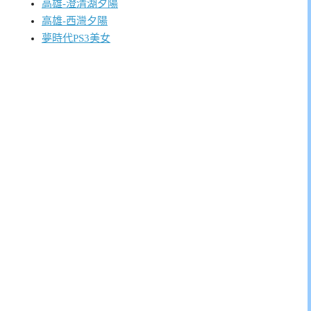
高雄-澄清湖夕陽
高雄-西灣夕陽
夢時代PS3美女