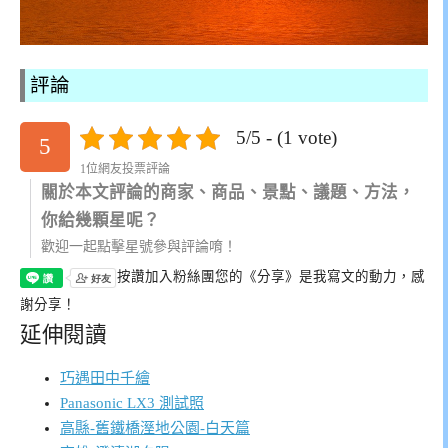
評論
5/5 - (1 vote)
5
1位網友投票評論
關於本文評論的商家、商品、景點、議題、方法，
你給幾顆星呢？
歡迎一起點擊星號參與評論唷！
按讚加入粉絲團
您的《分享》是我寫文的動力，感
謝分享！
延伸閱讀
巧遇田中千繪
Panasonic LX3 測試照
高縣-舊鐵橋溼地公園-白天篇