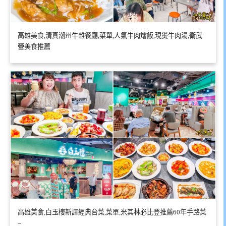
高雄美食,清真潮州牛雜餐廳,菜單,人氣牛肉燴飯,現燙牛肉湯,衛武
營美食推薦
高雄美食,白玉樓新譯經典台菜,菜單,米其林必比登推薦60年手路菜
~