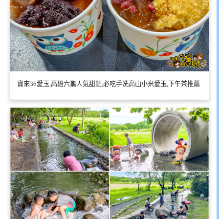
寶來36愛玉,高雄六龜人氣甜點,必吃手洗高山小米愛玉,下午茶推薦