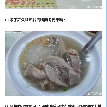
|
10.等了許久終於我的鴨肉冬粉來嚕 !
|
|
11.冬粉吃起來還可以,湯的味道可能有點淡~ 還是別吃太鹹