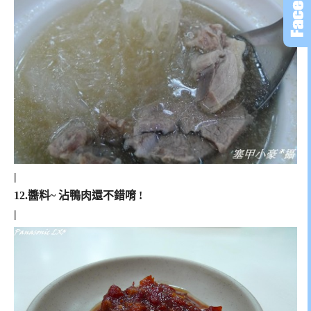
|
12.醬料~ 沾鴨肉還不錯唷 !
|