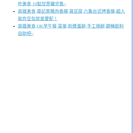
吃美食,10點甘蔗雞完售~
高雄美食,章記黑豬肉香腸,臭豆腐,六龜台式烤香腸,超人
氣炸豆包就是要配！
高雄美食,OK早午餐,菜單,粉漿蛋餅,手工燒餅,鋼桶飲料
自助吧~