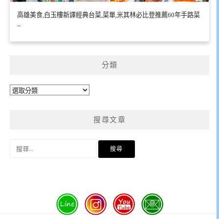
高雄美食,白玉樓新譯經典台菜,菜單,米其林必比登推薦60年手路菜
~
分類
分
類
搜尋文章
搜
尋
關
鍵
字: