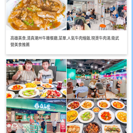
高雄美食,清真潮州牛雜餐廳,菜單,人氣牛肉燴飯,現燙牛肉湯,衛武
營美食推薦