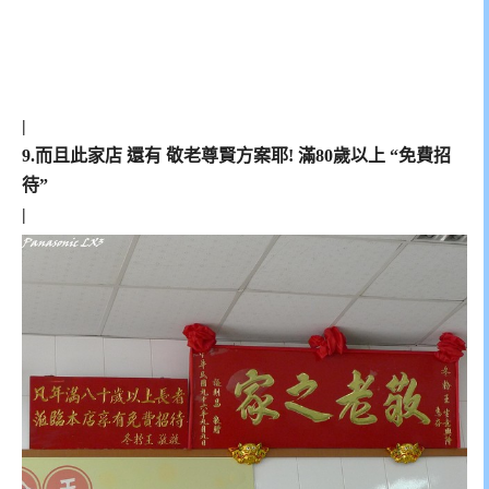
|
9.而且此家店 還有 敬老尊賢方案耶! 滿80歲以上 “免費招
待”
|