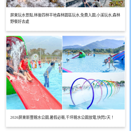
屏東玩水景點,林後四林平地森林園區玩水,免費入園,小溪玩水,森林
野餐好去處
2026屏東新豐親水公園,暑假必衝,千坪親水公園放電,快閃2天！