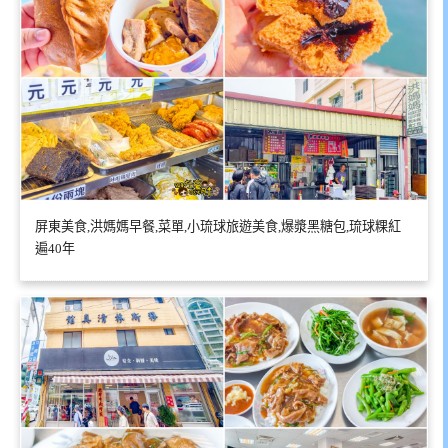
屏東美食,洪媽媽早餐,菜單,小琉球旅遊美食,爆漿黑糖包,琉球粿紅
遍40年