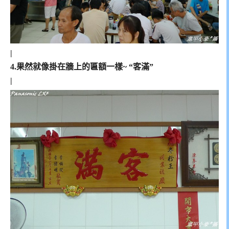
|
4.果然就像掛在牆上的匾額一樣~ “客滿”
|