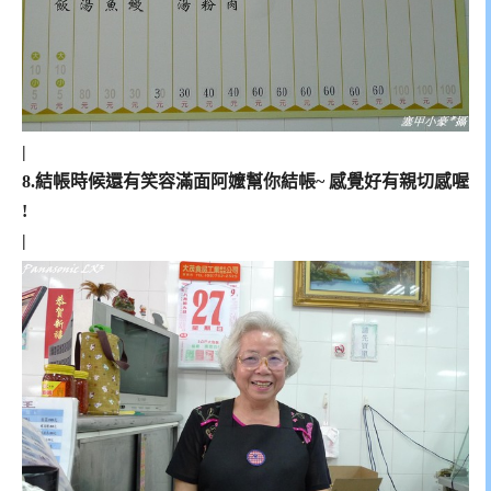
|
8.結帳時候還有笑容滿面阿嬤幫你結帳~ 感覺好有親切感喔
!
|