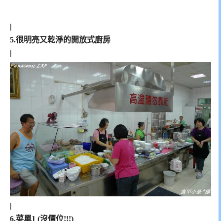
|
5.很明亮又乾淨的開放式廚房
|
|
6.菜單1 (沒價位!!!)