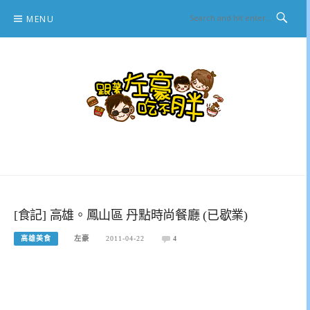
Skip
MENU
to
content
跟著左豪吃不胖
推薦美食、景點旅遊、親子旅遊、3C開箱
[食記] 高雄。鳳山區 丹點時尚餐廳 (已歇業)
高雄美食
左豪
2011-04-22
4