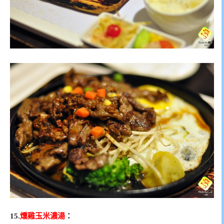
15.
燻雞玉米濃湯
：