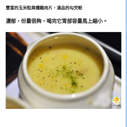
豐富的玉米粒與燻雞肉片，湯品的勾芡較
濃郁，份量很夠，喝完它胃部容量馬上縮小。