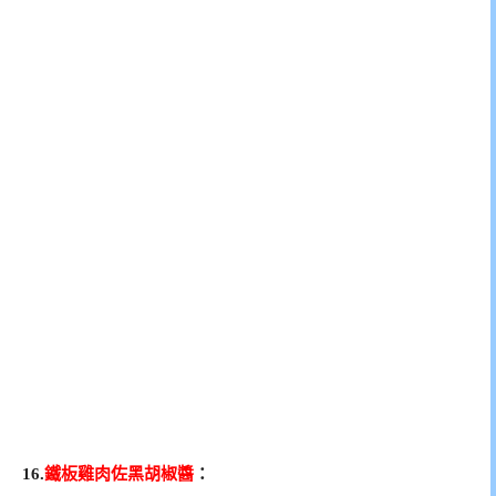
16.
鐵板雞肉佐黑胡椒醬
：