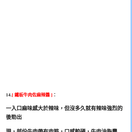
14.
[
鐵板牛肉佐麻辣醬 ]
：
一入口麻味感大於辣味，但沒多久就有辣味強烈的
後勁出
現，部份牛肉帶有肉筋，口感較硬，牛肉油脂豐