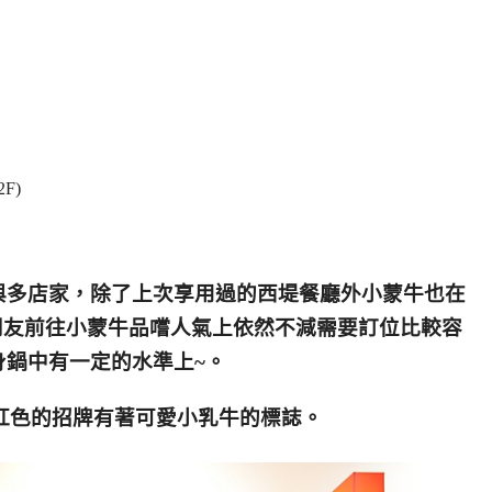
F)
與多店家，
除了上次享用過的西堤餐廳外小蒙牛也在
朋友前往小蒙牛品嚐
人氣上依然不減需要訂位比較容
身鍋中有一定的水準上~。
紅色的招牌有著可愛小乳牛的標誌。