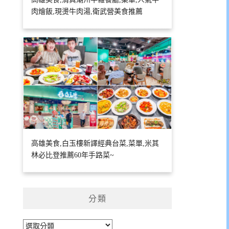
肉燴飯,現燙牛肉湯,衛武營美食推薦
高雄美食,白玉樓新譯經典台菜,菜單,米其
林必比登推薦60年手路菜~
分類
分