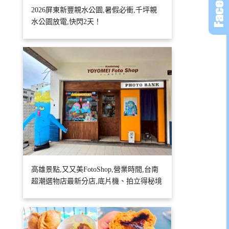
2026屏東新豐親水公園,暑假必衝,千坪親
水公園放電,快閃2天！
高雄景點,又又美FotoShop,營業時間,台南
超潮選物店最新分店,底片機、拍立得秘境