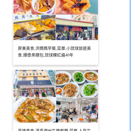
屏東美食,洪媽媽早餐,菜單,小琉球旅遊美
食,爆漿黑糖包,琉球粿紅遍40年
高雄美食,清真潮州牛雜餐廳,菜單,人氣牛