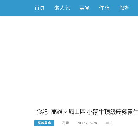
Skip
首頁
懶人包
美食
住宿
旅遊
to
content
跟著左豪吃
推薦美食、景點旅遊、親子旅遊、3C開箱
[食記] 高雄。鳳山區 小蒙牛頂級麻辣養
左豪
2013-12-28
6
高雄美食