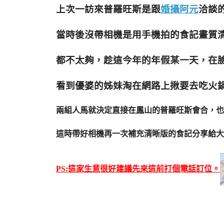
上次一訪來普羅旺斯是跟
婚攝阿元
洽談
當時後沒帶相機是用手機拍的食記畫質
都不太夠，趁這今年的年假某一天，在
看到優婆的姊妹淘在網路上
揪要去吃火
兩組人馬就決定直接在鳳山的普羅
旺斯會合，也
這時帶好相機再一次補充清晰版的食記分享給大
PS:這家生意很好建議先來這前打個電話訂位。