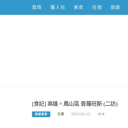
Skip
首頁
懶人包
美食
住宿
旅遊
to
content
跟著左豪吃
推薦美食、景點旅遊、親子旅遊、3C開箱
[食記] 高雄。鳳山區 普羅旺斯 (二訪)
左豪
2012-02-23
0
高雄美食