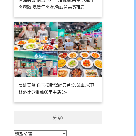
肉燴飯,現燙牛肉湯,衛武營美食推薦
高雄美食,白玉樓新譯經典台菜,菜單,米其
林必比登推薦60年手路菜~
分類
分