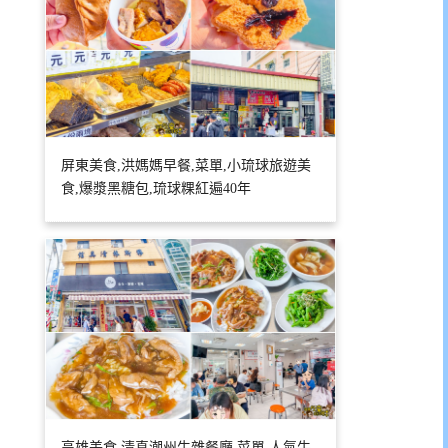
屏東美食,洪媽媽早餐,菜單,小琉球旅遊美
食,爆漿黑糖包,琉球粿紅遍40年
高雄美食,清真潮州牛雜餐廳,菜單,人氣牛