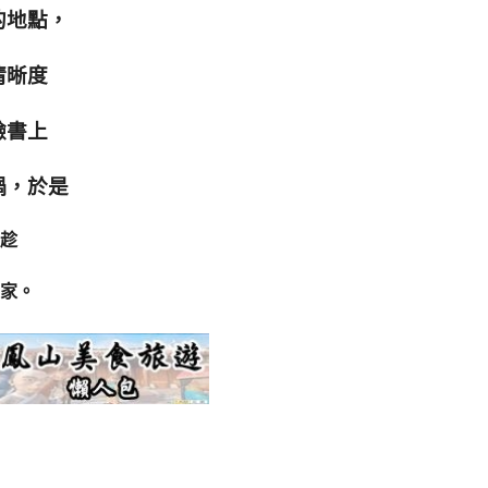
的地點，
清晰度
臉書上
鍋，於是
趁
家。