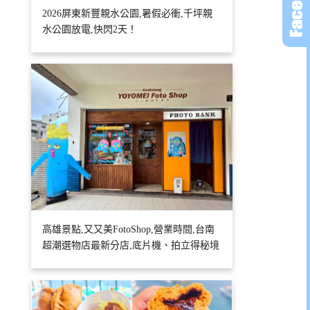
2026屏東新豐親水公園,暑假必衝,千坪親
水公園放電,快閃2天！
高雄景點,又又美FotoShop,營業時間,台南
超潮選物店最新分店,底片機、拍立得秘境