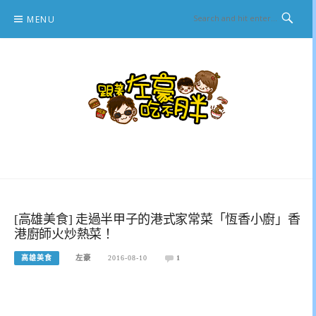
Skip
MENU
to
content
跟著左豪吃不胖
推薦美食、景點旅遊、親子旅遊、3C開箱
[高雄美食] 走過半甲子的港式家常菜「恆香小廚」香
港廚師火炒熱菜！
高雄美食
左豪
2016-08-10
1