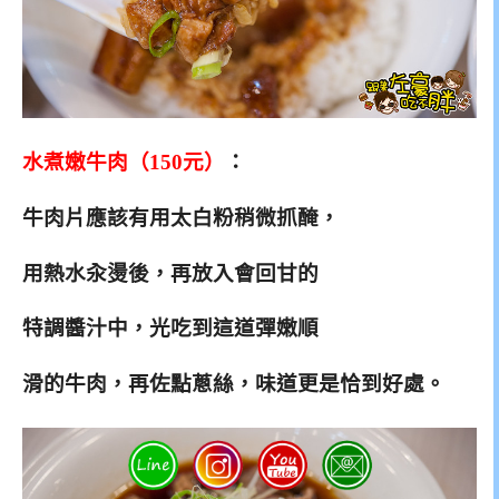
水煮嫩牛肉（150元）
：
牛肉片應該有用太白粉稍微抓醃，
用熱水汆燙後，再放入會回甘的
特調醬汁中，光吃到這道彈嫩順
滑
的牛肉
，再佐點蔥絲，味道更是恰到好處。