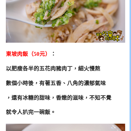
東坡肉飯（50元）
：
以肥瘦各半的五花肉豬肉丁，細火慢熬
數個小時後，有著五香、八角的濃郁氣味
，還有冰糖的甜味，
香嫩的滋味，不知不覺
就令人扒完一碗飯。