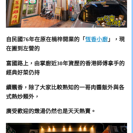
自民國76年在原在楠梓開業的「
恆香小廚
」，現
在搬到左營的
富國路上，由掌廚近30年資歷的香港師傅拿手的
經典好菜仍持
續飄香，除了大家比較熟知的一哥肉醬飯外
與各
式熱炒類外，
廣受歡迎的燉湯仍然也是天天熱賣。