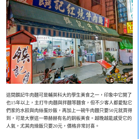
這間饌記牛肉麵可是輔英科大的學生美食之一，印象中它開了
也15年以上，主打牛肉麵與拌麵等麵食，但不少客人都愛點它
們家的水餃與肉絲蛋炒飯，再加上一碗牛肉麵只要50元就買得
到，可是大寮這一帶赫赫有名的銅板美食。越晚越能感受它的
人氣，尤其肉燥飯只要20元，價格非常討喜。