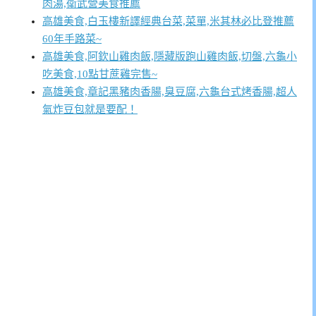
肉湯,衛武營美食推薦
高雄美食,白玉樓新譯經典台菜,菜單,米其林必比登推薦
60年手路菜~
高雄美食,阿欽山雞肉飯,隱藏版跑山雞肉飯,切盤,六龜小
吃美食,10點甘蔗雞完售~
高雄美食,章記黑豬肉香腸,臭豆腐,六龜台式烤香腸,超人
氣炸豆包就是要配！