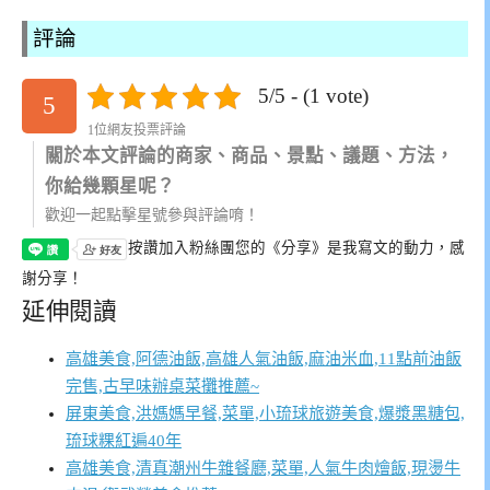
評論
5/5 - (1 vote)
5
1位網友投票評論
關於本文評論的商家、商品、景點、議題、方法，
你給幾顆星呢？
歡迎一起點擊星號參與評論唷！
按讚加入粉絲團
您的《分享》是我寫文的動力，感
謝分享！
延伸閱讀
高雄美食,阿德油飯,高雄人氣油飯,麻油米血,11點前油飯
完售,古早味辦桌菜攤推薦~
屏東美食,洪媽媽早餐,菜單,小琉球旅遊美食,爆漿黑糖包,
琉球粿紅遍40年
高雄美食,清真潮州牛雜餐廳,菜單,人氣牛肉燴飯,現燙牛