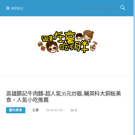
Skip
MENU
to
content
跟著左豪吃不胖
推薦美食、景點旅遊、親子旅遊、3C開箱
高雄饌記牛肉麵-超人氣35元炒飯,輔英科大銅板美
食，人氣小吃推薦
國內美食
左豪
2018-02-05
0