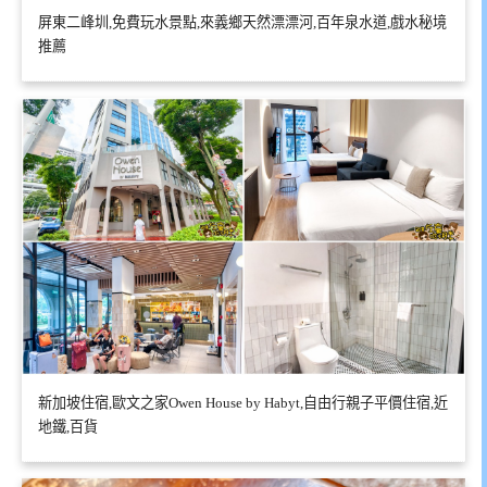
屏東二峰圳,免費玩水景點,來義鄉天然漂漂河,百年泉水道,戲水秘境
推薦
新加坡住宿,歐文之家Owen House by Habyt,自由行親子平價住宿,近
地鐵,百貨