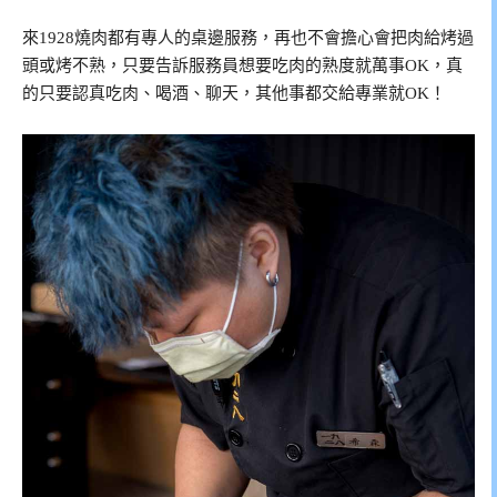
來1928燒肉都有專人的桌邊服務，再也不會擔心會把肉給烤過
頭或烤不熟，只要告訴服務員想要吃肉的熟度就萬事OK，真
的只要認真吃肉、喝酒、聊天，其他事都交給專業就OK！