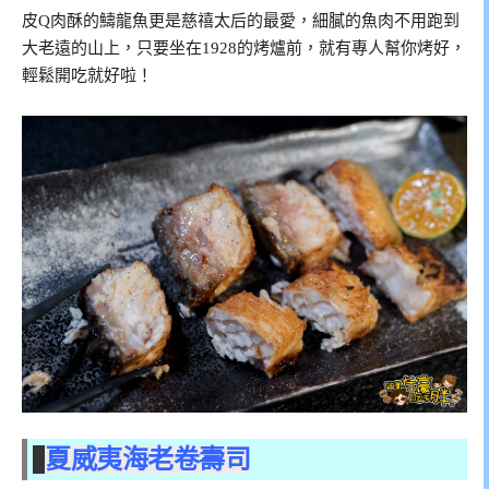
皮Q肉酥的䲖龍魚更是慈禧太后的最愛，細膩的魚肉不用跑到
大老遠的山上，只要坐在1928的烤爐前，就有專人幫你烤好，
輕鬆開吃就好啦！
夏威夷海老卷壽司