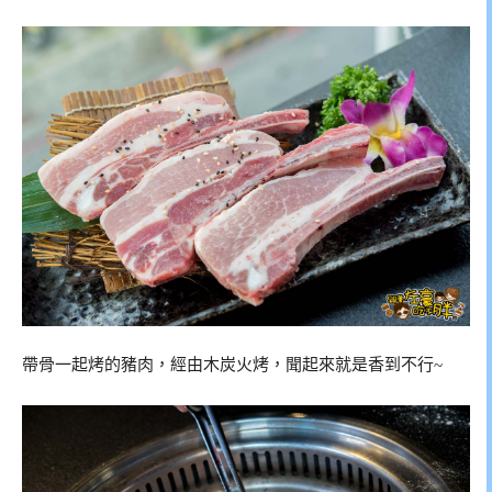
帶骨一起烤的豬肉，經由木炭火烤，聞起來就是香到不行~