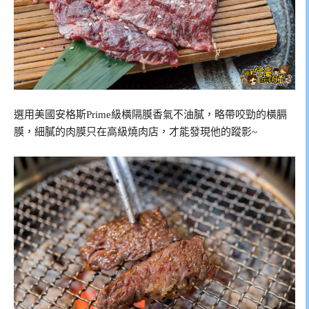
選用美國安格斯Prime級橫隔膜香氣不油膩，略帶咬勁的橫膈
膜，細膩的肉膜只在高級燒肉店，才能發現他的蹤影~