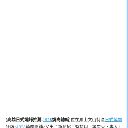
[
高雄日式燒烤推薦-
1928
燒肉總鋪
]位在鳳山文山特區
日式燒肉
狂店<
1928
燒肉總鋪>又出了新花招！堅持用上等炭火，專人1