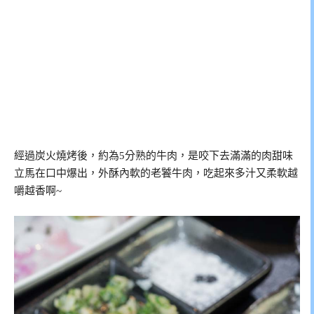
經過炭火燒烤後，約為5分熟的牛肉，是咬下去滿滿的肉甜味
立馬在口中爆出，外酥內軟的老饕牛肉，吃起來多汁又柔軟越
嚼越香啊~