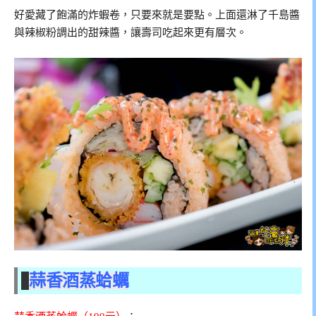
好愛藏了飽滿的炸蝦卷，只要來就是要點。上面還淋了千島醬
與辣椒粉調出的甜辣醬，讓壽司吃起來更有層次。
蒜香酒蒸蛤蠣