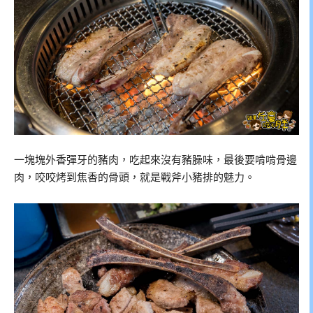
一塊塊外香彈牙的豬肉，吃起來沒有豬臊味，最後要啃啃骨邊
肉，咬咬烤到焦香的骨頭，就是戰斧小豬排的魅力。