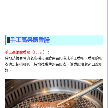
手工高梁釀香腸
手工高梁釀香腸（188元）
：
特地請恆春豬肉老店採買溫體黑豬肉灌成手工香腸，香腸的腸
衣也是精挑細選，特地找嫩薄的豬腸衣，讓香腸嚐起來口感更
好。