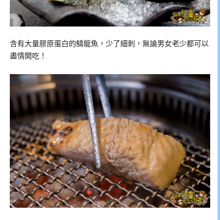
含有大量膠原蛋白的䲖龍魚，少了細刺，無論男女老少都可以
盡情開吃！