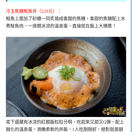
冷玉焦糖鮭魚丼（229元）
：
鮭魚上面加了砂糖一同炙燒成香甜的焦糖，香甜的焦糖配上水
煮鮭魚肉，一搓開冰涼的溫泉蛋，直接就在飯上大爆漿！
底下還藏有冰涼的紅醋飯粒粒分明，吃起來又甜又Q彈，配上
融化的溫泉蛋，滑嫩柔軟的丼飯，1人吃剛剛好，絕對就是銷