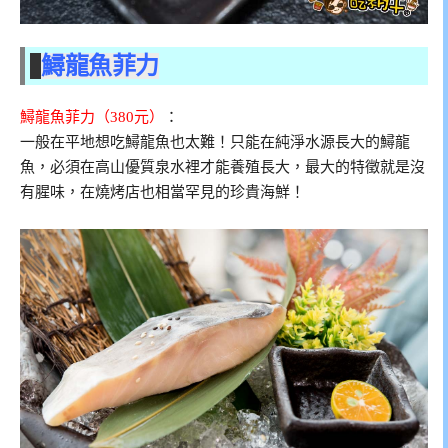
鱘龍魚菲力
鱘龍魚菲力（380元）
：
一般在平地想吃鱘龍魚也太難！只能在純淨水源長大的鱘龍
魚，必須在高山優質泉水裡才能養殖長大，最大的特徵就是沒
有腥味，在燒烤店也相當罕見的珍貴海鮮！