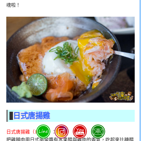
魂啦！
日式唐揚雞
日式唐揚雞（189元）
：
把雞腿肉用日式南蠻醬有水果醋與雞肉的香氣，吃起來比糖醋