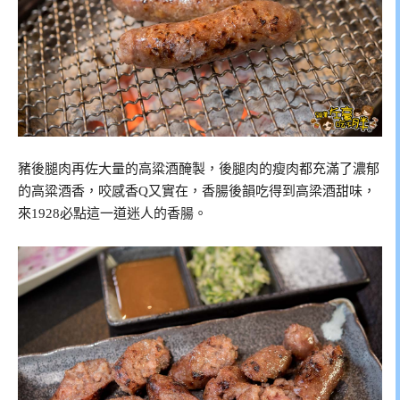
豬後腿肉再佐大量的高粱酒醃製，後腿肉的瘦肉都充滿了濃郁
的高粱酒香，咬感香Q又實在，香腸後韻吃得到高梁酒甜味，
來1928必點這一道迷人的香腸。