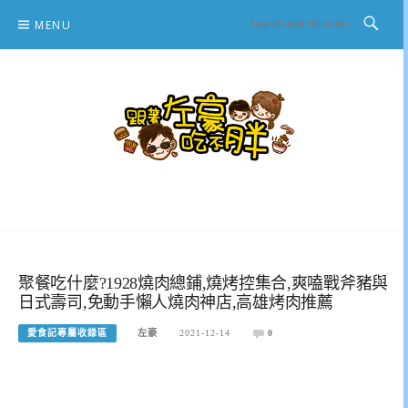
Skip
MENU
to
content
跟著左豪吃不胖
推薦美食、景點旅遊、親子旅遊、3C開箱
聚餐吃什麼?1928燒肉總鋪,燒烤控集合,爽嗑戰斧豬與
日式壽司,免動手懶人燒肉神店,高雄烤肉推薦
愛食記專屬收錄區
左豪
2021-12-14
0