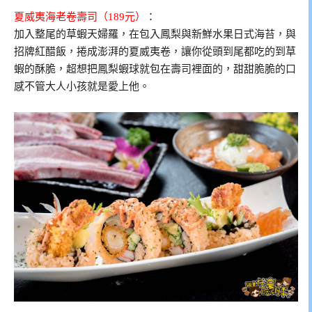
夏威夷海老卷壽司（189元）
：
加入整尾的草蝦天婦羅，在包入鳳梨與新鮮水果日式海苔，與
招牌紅醋飯，捲成澎湃的夏威夷卷，讓你從頭到尾都吃的到草
蝦的酥脆，超想把鳳梨蝦球就包在壽司裡面的，甜甜脆脆的口
感不管大人小孩就是愛上他。