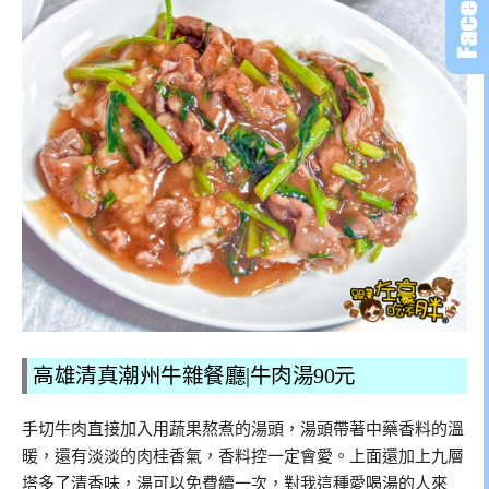
高雄清真潮州牛雜餐廳|牛肉湯90元
手切牛肉直接加入用蔬果熬煮的湯頭，湯頭帶著中藥香料的溫
暖，還有淡淡的肉桂香氣，香料控一定會愛。上面還加上九層
塔多了清香味，湯可以免費續一次，對我這種愛喝湯的人來