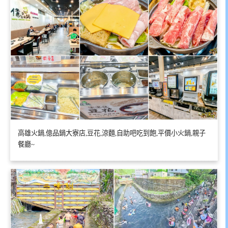
高雄火鍋,億品鍋大寮店,豆花,涼麵,自助吧吃到飽,平價小火鍋,親子
餐廳~