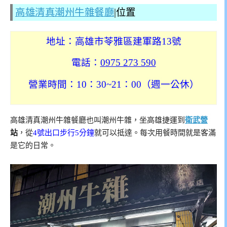
高雄清真潮州牛雜餐廳
|位置
地址：高雄市苓雅區建軍路13號
電話：
0975 273 590
營業時間：10：30~21：00（週一公休）
高雄清真潮州牛雜餐廳也叫潮州牛雜，坐高雄捷運到
衛武營
站
，從
4號出口步行5分鐘
就可以抵達。每次用餐時間就是客滿
是它的日常。