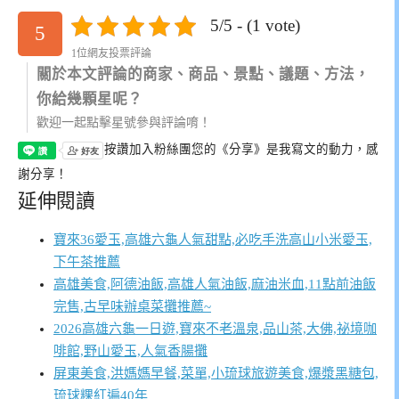
5/5 - (1 vote)
5
1位網友投票評論
關於本文評論的商家、商品、景點、議題、方法，
你給幾顆星呢？
歡迎一起點擊星號參與評論唷！
按讚加入粉絲團
您的《分享》是我寫文的動力，感
謝分享！
延伸閱讀
寶來36愛玉,高雄六龜人氣甜點,必吃手洗高山小米愛玉,
下午茶推薦
高雄美食,阿德油飯,高雄人氣油飯,麻油米血,11點前油飯
完售,古早味辦桌菜攤推薦~
2026高雄六龜一日遊,寶來不老溫泉,品山茶,大佛,祕境咖
啡館,野山愛玉,人氣香腸攤
屏東美食,洪媽媽早餐,菜單,小琉球旅遊美食,爆漿黑糖包,
琉球粿紅遍40年