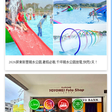
2026屏東新豐親水公園,暑假必衝,千坪親水公園放電,快閃2天！