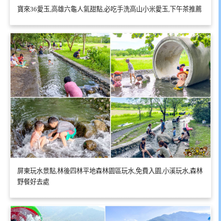
寶來36愛玉,高雄六龜人氣甜點,必吃手洗高山小米愛玉,下午茶推薦
屏東玩水景點,林後四林平地森林園區玩水,免費入園,小溪玩水,森林
野餐好去處