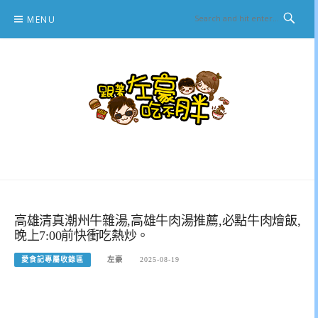
Skip
MENU
to
content
跟著左豪吃不胖
推薦美食、景點旅遊、親子旅遊、3C開箱
高雄清真潮州牛雜湯,高雄牛肉湯推薦,必點牛肉燴飯,
晚上7:00前快衝吃熱炒。
愛食記專屬收錄區
左豪
2025-08-19