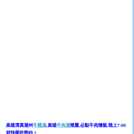
高雄清真潮州
牛雜湯
,高雄
牛肉湯
推薦,必點牛肉燴飯,晚上7:00
前快衝吃熱炒。