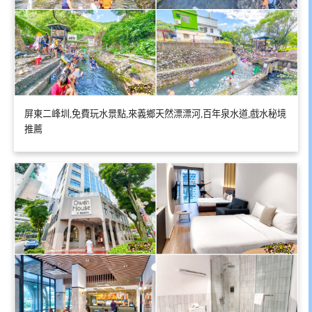
屏東二峰圳,免費玩水景點,來義鄉天然漂漂河,百年泉水道,戲水秘境
推薦