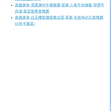
高雄美食,清真潮州牛雜餐廳,菜單,人氣牛肉燴飯,現燙牛
肉湯,衛武營美食推薦
高雄美食,白玉樓新譯經典台菜,菜單,米其林必比登推薦
60年手路菜~