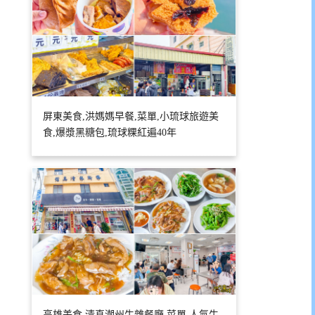
屏東美食,洪媽媽早餐,菜單,小琉球旅遊美
食,爆漿黑糖包,琉球粿紅遍40年
高雄美食,清真潮州牛雜餐廳,菜單,人氣牛