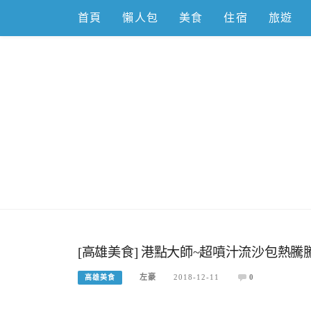
Skip
首頁
懶人包
美食
住宿
旅遊
to
content
跟著左豪吃
推薦美食、景點旅遊、親子旅遊、3C開箱
[高雄美食] 港點大師~超噴汁流沙包熱騰
左豪
2018-12-11
0
高雄美食