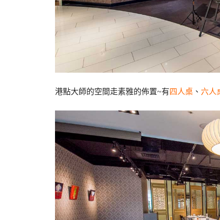
港點大師的空間走素雅的佈置~有
四人桌
、
六人