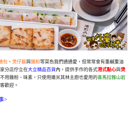
燒包
、
煲仔飯
與
腸粉
等菜色我們通通愛，但常常會有重鹹重油
家分店佇立在
大立精品百貨
內
，提供手作的各式
港式點心
與
煲
不用雞粉、味素，只使用連米其林主廚也愛用的
喜馬拉雅山岩
客歡迎。
事>