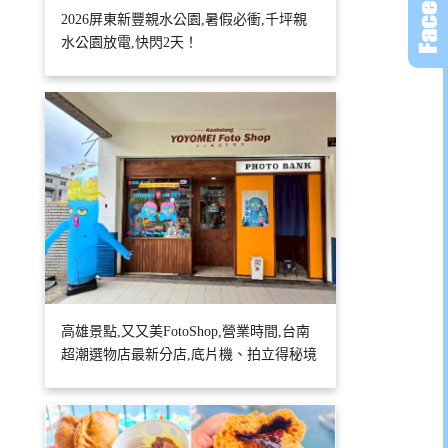
2026屏東新豐親水公園,暑假必衝,千坪親
水公園放電,快閃2天！
高雄景點,又又美FotoShop,營業時間,台南
超潮選物店最新分店,底片機、拍立得秘境