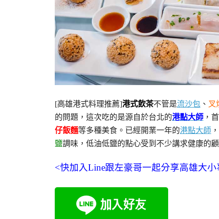
[高雄港式料理推薦]
港式飲茶
不管是
流沙包
、
叉
的問題，這次吃的是源自於台北的
港點大師
，首
仔飯麵
等多種美食。已經開業一年的
港點大師
，
鹽
調味，低油低鹽的點心受到不少講求健康的顧
<快加入Line跟左豪哥一起分享高雄大小