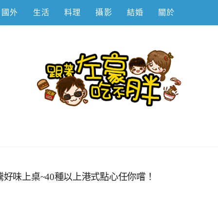
國外
生活
料理
攝影
結婚
關於
不胖
騰好味上桌~40種以上港式點心任你嚐！