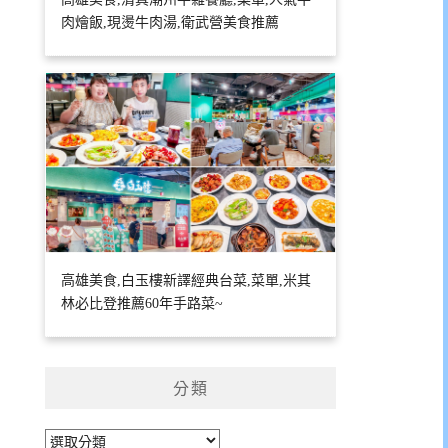
肉燴飯,現燙牛肉湯,衛武營美食推薦
高雄美食,白玉樓新譯經典台菜,菜單,米其
林必比登推薦60年手路菜~
分類
分