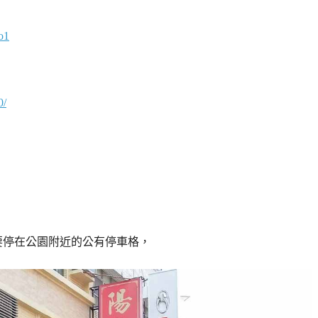
o1
0/
要停在公園附近的公有停車格，