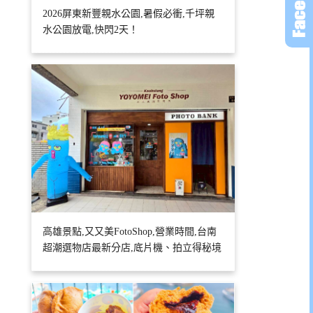
2026屏東新豐親水公園,暑假必衝,千坪親
水公園放電,快閃2天！
高雄景點,又又美FotoShop,營業時間,台南
超潮選物店最新分店,底片機、拍立得秘境