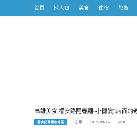
Skip
首頁
懶人包
美食
住宿
旅遊
to
content
跟著左豪吃
推薦美食、景點旅遊、親子旅遊、3C開箱
高雄美食 福安路陽春麵~小攤變3店面的
左豪
2019-09-14
0
愛食記專屬收錄區