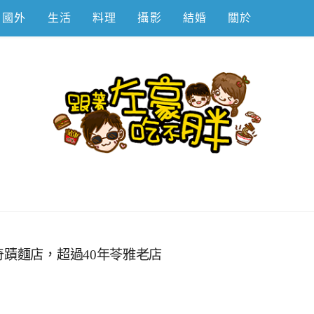
國外
生活
料理
攝影
結婚
關於
不胖
奇蹟麵店，超過40年苓雅老店