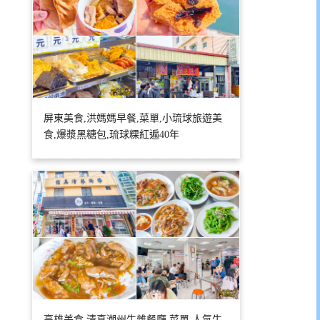
屏東美食,洪媽媽早餐,菜單,小琉球旅遊美
食,爆漿黑糖包,琉球粿紅遍40年
高雄美食,清真潮州牛雜餐廳,菜單,人氣牛