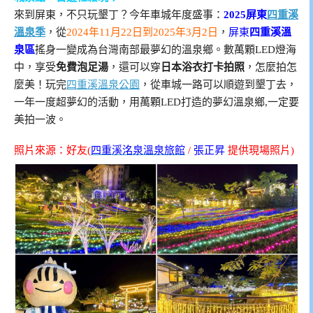
來到屏東，不只玩墾丁？今年車城年度盛事：
2025屏東
四重溪
溫泉季
，從
2024年11月22日到2025年3月2日
，
屏東
四
重溪溫
泉區
搖身一變成為台灣南部最夢幻的溫泉鄉。數萬顆LED燈海
中，享受
免費泡足湯
，還可以穿
日本浴衣
打卡拍照
，怎麼拍怎
麼美！玩完
四重溪溫泉公園
，從車城一路可以順遊到墾丁去，
一年一度超夢幻的活動，用萬顆LED打造的夢幻溫泉鄉,一定要
美拍一波。
照片來源：好友(
四重溪洺泉溫泉旅館
/
張正昇
提供現場照片)