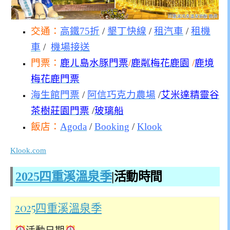
交通：
高鐵75折
/
墾丁快線
/
租汽車
/
租機
車
/
機場接送
門票：
鹿ㄦ島水豚門票
/
鹿粼梅花鹿園
/
鹿境
梅花鹿門票
海生館門票
/
阿信巧克力農場
/
艾米達精靈谷
茶樹莊園門票
/
玻璃船
飯店：
Agoda
/
Booking
/
Klook
Klook.com
2025四重溪溫泉季
|活動時間
2025四重溪溫泉季