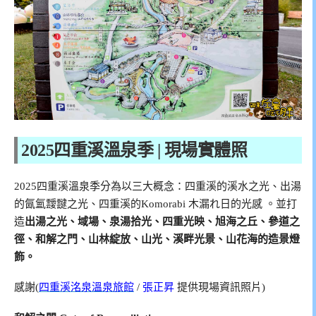
2025四重溪溫泉季 | 現場實體照
2025四重溪溫泉季分為以三大概念：四重溪的溪水之光、出湯
的氤氳靉靆之光、四重溪的Komorabi 木漏れ日的光感 。並打
造
出湯之光、域場、泉湯拾光、四重光映、旭海之丘、參道之
徑、和解之門、山林綻放、山光、溪畔光景、山花海的造景燈
飾。
感謝(
四重溪洺泉溫泉旅館
/
張正昇
提供現場資訊照片)