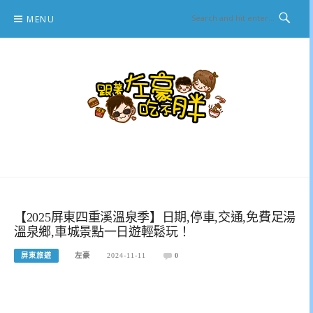
Skip
MENU
to
content
跟著左豪吃不胖
推薦美食、景點旅遊、親子旅遊、3C開箱
【2025屏東四重溪溫泉季】日期,停車,交通,免費足湯
溫泉鄉,車城景點一日遊輕鬆玩！
屏東旅遊
左豪
2024-11-11
0