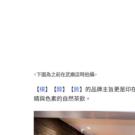
<下圖為之前在武廟店時拍攝>
【
樸
】【
醇
】【
飲
】的品牌主旨更是
印
精與色素的自然茶飲。