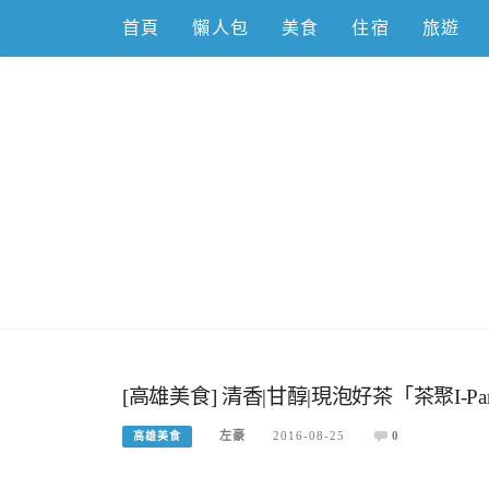
Skip
首頁
懶人包
美食
住宿
旅遊
to
content
跟著左豪吃
推薦美食、景點旅遊、親子旅遊、3C開箱
[高雄美食] 清香|甘醇|現泡好茶「茶聚I-P
左豪
2016-08-25
0
高雄美食