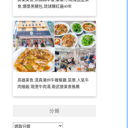
食,爆漿黑糖包,琉球粿紅遍40年
高雄美食,清真潮州牛雜餐廳,菜單,人氣牛
肉燴飯,現燙牛肉湯,衛武營美食推薦
分類
分