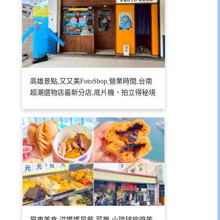
高雄景點,又又美FotoShop,營業時間,台南
超潮選物店最新分店,底片機、拍立得秘境
屏東美食,洪媽媽早餐,菜單,小琉球旅遊美