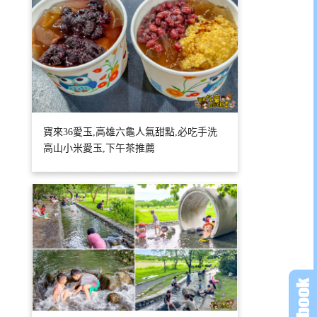
寶來36愛玉,高雄六龜人氣甜點,必吃手洗
高山小米愛玉,下午茶推薦