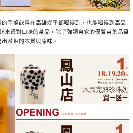
牌的
手搖飲料在高雄幾乎都喝得到，也能喝得到
高品
起來很對口味的茶品，除了強調自家的優
質
茶葉品質
喝出茶葉的本質與原味。