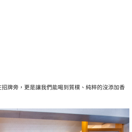
在招牌旁，
更是讓我們能喝到質樸、
純粹的沒添加
香