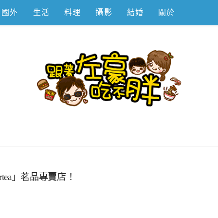
國外
生活
料理
攝影
結婚
關於
不胖
artea」茗品專賣店！