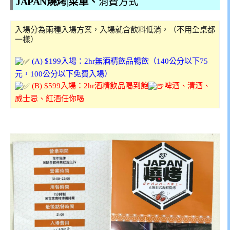
JAPAN燒烤|菜單、
消費方式
入場分為兩種入場方案，入場就含飲料低消，（不用全桌都
一樣）
(A) $199入場：2hr無酒精飲品暢飲（140公分以下75
元，100公分以下免費入場）
(B) $599入場：2hr酒精飲品喝到飽
啤酒、清酒、
威士忌、紅酒任你喝