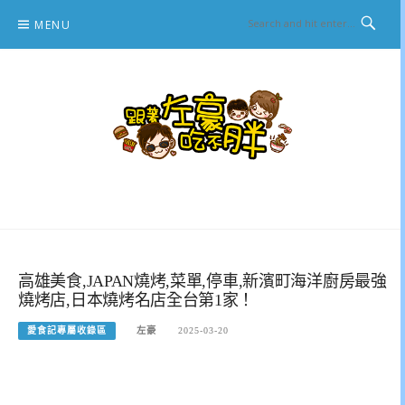
Skip
MENU
to
content
跟著左豪吃不胖
推薦美食、景點旅遊、親子旅遊、3C開箱
高雄美食,JAPAN燒烤,菜單,停車,新濱町海洋廚房最強
燒烤店,日本燒烤名店全台第1家！
愛食記專屬收錄區
左豪
2025-03-20