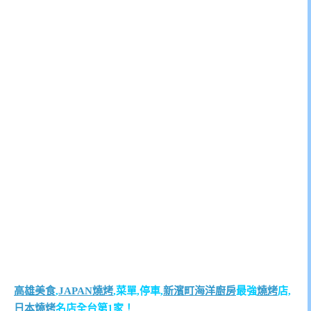
高雄美食
,
JAPAN燒烤
,菜單,停車,
新濱町海洋廚房
最強
燒烤
店,
日本燒烤
名店全台第1家！