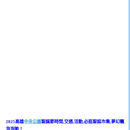
2025高雄
中央公園
聖誕節時間,交通,活動,必逛聖誔市集,夢幻飄
泡泡喲！