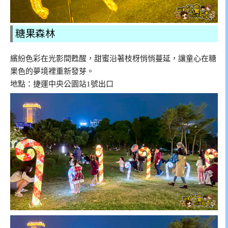
糖果森林
繽紛色彩在光影間甦醒，甜蜜沿著枝枒悄悄蔓延，讓童心在糖
果色的夢境裡重新發芽。
地點：捷運中央公園站1號出口