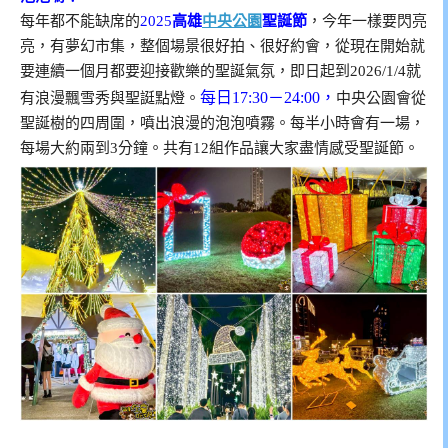
每年都不能缺席的
2025
高雄
中央公園
聖誕節
，今年一樣要閃亮
亮，有夢幻市集，整個場景很好拍、很好約會，
從現在開始就
要連續一個月都要迎接歡樂的聖誕氣氛，即日起到2026/1/4就
每日17:30－24:00，
有浪漫飄雪秀與聖誔點燈。
中央公園會從
聖誕樹的四周圍，噴出浪漫的泡泡噴霧。每半小時會有一場，
每場大約兩到3分鐘。共有12組作品讓大家盡情感受聖誕節。