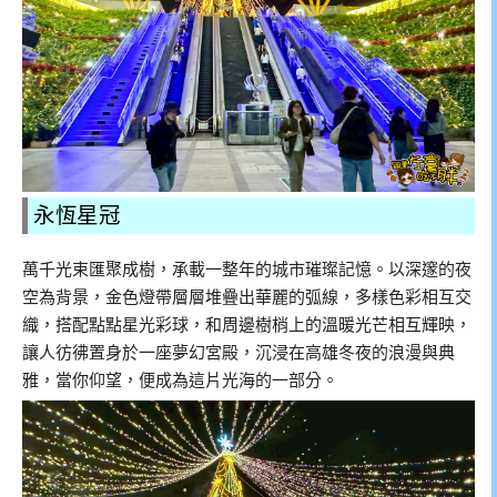
永恆星冠
萬千光束匯聚成樹，承載一整年的城市璀璨記憶。以深邃的夜
空為背景，金色燈帶層層堆疊出華麗的弧線，多樣色彩相互交
織，搭配點點星光彩球，和周邊樹梢上的溫暖光芒相互輝映，
讓人彷彿置身於一座夢幻宮殿，沉浸在高雄冬夜的浪漫與典
雅，當你仰望，便成為這片光海的一部分。