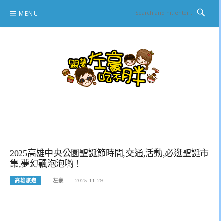
Skip
MENU
to
content
跟著左豪吃不胖
推薦美食、景點旅遊、親子旅遊、3C開箱
2025高雄中央公園聖誕節時間,交通,活動,必逛聖誔市
集,夢幻飄泡泡喲！
高雄旅遊
左豪
2025-11-29