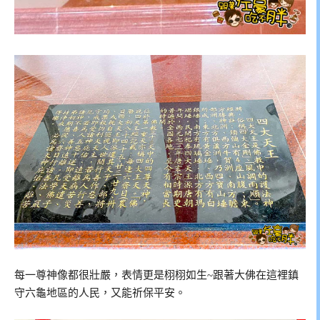
每一尊神像都很壯嚴，表情更是栩栩如生~跟著大佛在這裡鎮
守六龜地區的人民，又能祈保平安。