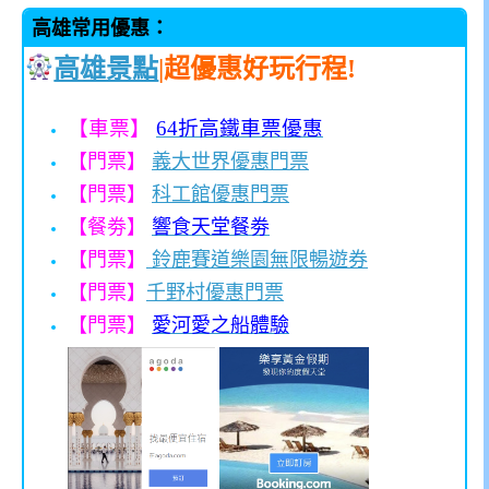
高雄常用優惠：
高雄景點
|超優惠好玩行程!
【車票】
64折高鐵車票優惠
【門票】
義大世界優惠門票
【門票】
科工館優惠門票
【餐劵】
響食天堂餐劵
【門票】
鈴鹿賽道樂園無限暢遊券
【門票】
千野村優惠門票
【門票】
愛河愛之船體驗