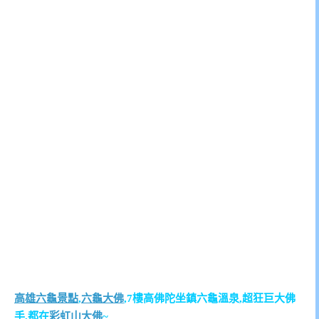
高雄六龜景點
,
六龜大佛
,7樓高佛陀坐鎮六龜溫泉,超狂巨大佛
手,都在
彩虹山大佛
~