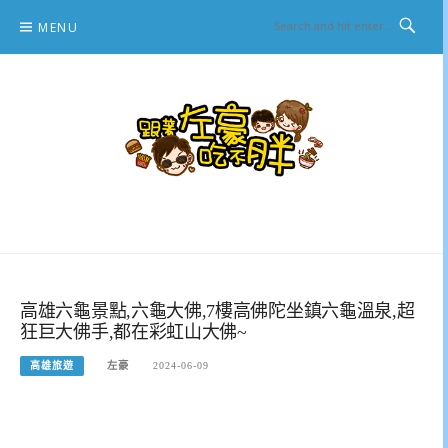
Skip
MENU
to
content
跟著左豪吃不胖
推薦美食、景點旅遊、親子旅遊、3C開箱
高雄六龜景點,六龜大佛,7樓高佛陀坐鎮六龜溫泉,超
狂巨大佛手,都在彩虹山大佛~
高雄旅遊
左豪
2024-06-09