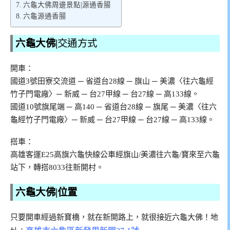
六龜大佛周邊景點|源通香腸
六龜源通香腸
六龜大佛|
交通方式
開車：
國道3號田寮交流道 ─ 省道台28線 ─ 旗山 ─ 美濃〈往六龜經
竹子門電廠〉─ 新威 ─ 台27甲線 ─ 台27線 ─ 高133線。
國道10號旗尾端 ─ 高140 ─ 省道台28線 ─ 旗尾 ─ 美濃〈往六
龜經竹子門電廠〉─ 新威 ─ 台27甲線 ─ 台27線 ─ 高133線。
搭車：
高雄客運E25高旗六龜快線公車經旗山/美濃往六龜/寶來至六龜
站下，轉搭8033往新開村。
六龜大佛|位置
只要開車經過新寶橋，就在新開路上，就很接近六龜大佛！地