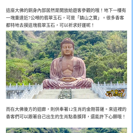
這座大佛的銅身內部居然是開放給遊客參觀的哦！地下一樓有
一塊重達近7公噸的翡翠玉石，可是「鎮山之寶」。很多香客
都特地去摸這塊翡翠玉石，可以祈求好運呢！
而在大佛後方的迴廊，則供奉著12生肖的金剛菩薩。來這裡的
香客們可以跟著自己出生的生肖點香膜拜，還能許下心願哦！