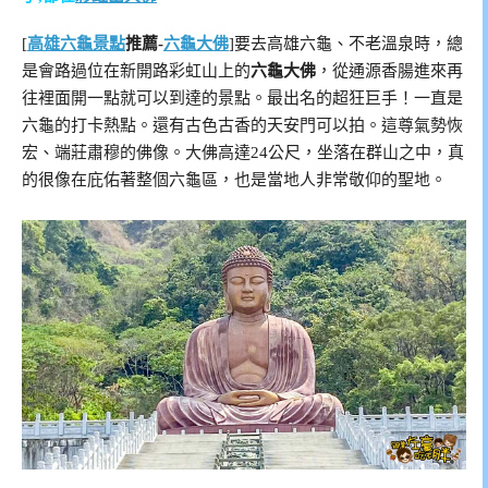
[
高雄六龜景點
推薦-
六龜大佛
]要去高雄六龜、不老溫泉時，總
是會路過位在新開路彩虹山上的
六龜大佛
，從通源香腸進來再
往裡面開一點就可以到達的景點。最出名的超狂巨手！一直是
六龜的打卡熱點。還有古色古香的天安門可以拍。這尊氣勢恢
宏、端莊肅穆的佛像。大佛高達24公尺，坐落在群山之中，真
的很像在庇佑著整個六龜區，也是當地人非常敬仰的聖地。