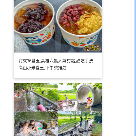
寶來36愛玉,高雄六龜人氣甜點,必吃手洗
高山小米愛玉,下午茶推薦