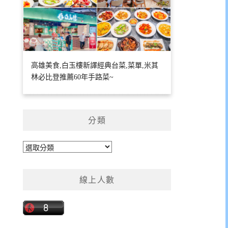
高雄美食,白玉樓新譯經典台菜,菜單,米其
林必比登推薦60年手路菜~
分類
分
類
線上人數