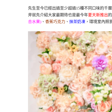
先生至今已經出過至少超過15種不同口味的千層
斧就先介紹大家最期待也是最今年
夏天新推出
的
合水果)
、
香蕉巧克力
、
抹茶奶凍
，環境室內照