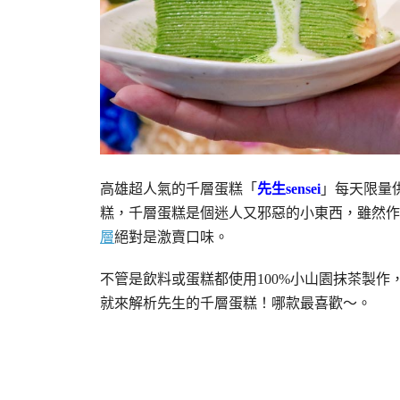
高雄超人氣的千層蛋糕「
先生sensei
」每天限量
糕，千層蛋糕是個迷人又邪惡的小東西，雖然作
層
絕對是激賣口味。
不管是飲料或蛋糕都使用100%小山園抹茶製
就來解析先生的千層蛋糕！哪款最喜歡～。