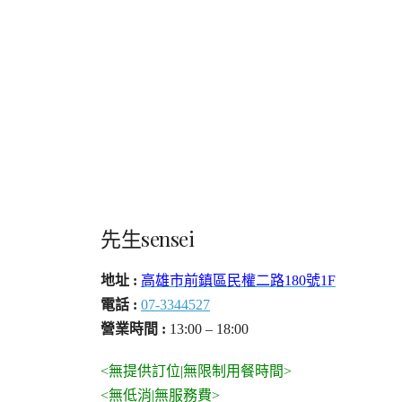
先生sensei
地址 :
高雄市前鎮區民權二路180號1F
電話 :
07-3344527
營業時間 :
13:00 – 18:00
<無提供訂位|無限制用餐時間>
<無低消|無服務費>