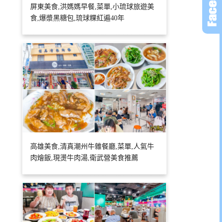
屏東美食,洪媽媽早餐,菜單,小琉球旅遊美
食,爆漿黑糖包,琉球粿紅遍40年
高雄美食,清真潮州牛雜餐廳,菜單,人氣牛
肉燴飯,現燙牛肉湯,衛武營美食推薦