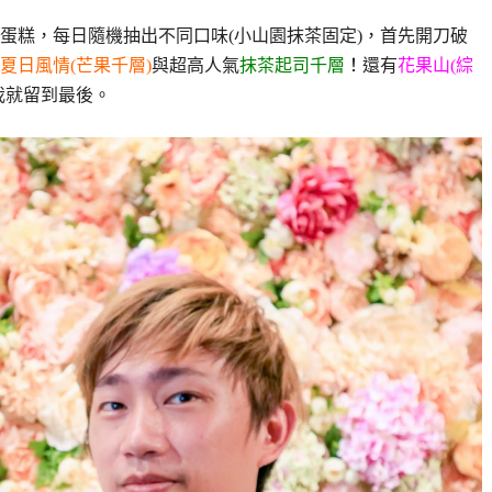
蛋糕，每日隨機抽出不同口味(小山園抹茶固定)，首先開刀破
夏日風情(芒果千層)
與超高人氣
抹茶起司千層
！
還有
花果山(綜
我就留到最後。