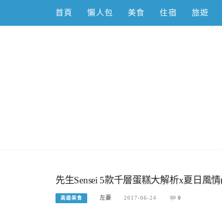
Skip
首頁
懶人包
美食
住宿
旅遊
to
content
跟著左豪吃
推薦美食、景點旅遊、親子旅遊、3C開箱
先生Sensei 5款千層蛋糕大解析x夏日風情
左豪
2017-06-24
0
高雄美食