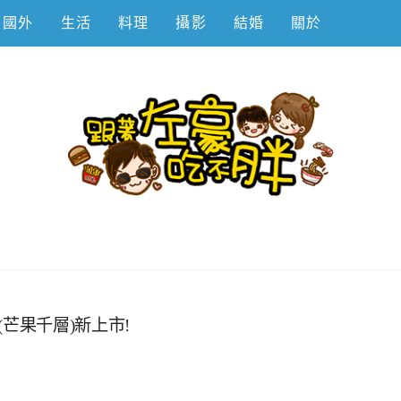
國外
生活
料理
攝影
結婚
關於
不胖
(芒果千層)新上市!