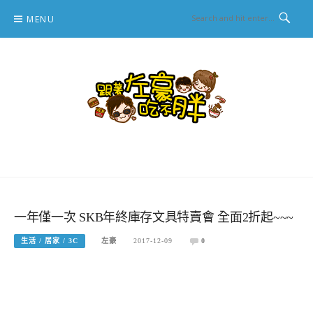
Skip
MENU
to
content
跟著左豪吃不胖
推薦美食、景點旅遊、親子旅遊、3C開箱
一年僅一次 SKB年終庫存文具特賣會 全面2折起~~~
生活 / 居家 / 3C
左豪
2017-12-09
0