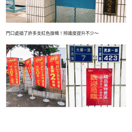
門口處插了許多支紅色旗幟！辨識度提升不少～