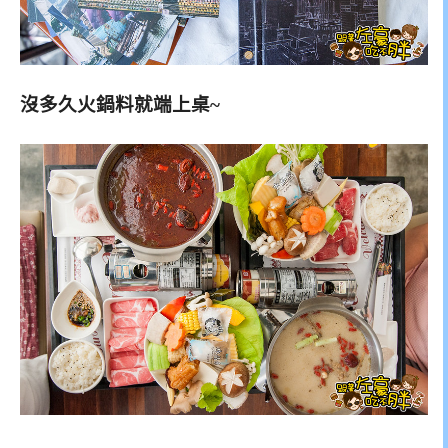
沒多久火鍋料就端上桌~