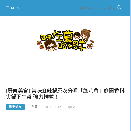
Skip
MENU
to
content
跟著左豪吃不胖
推薦美食、景點旅遊、親子旅遊、3C開箱
[屏東美食] 美味麻辣鍋層次分明「綠八角」庭園香料
火鍋下午茶 強力推薦！
屏東美食
左豪
2015-12-02
2