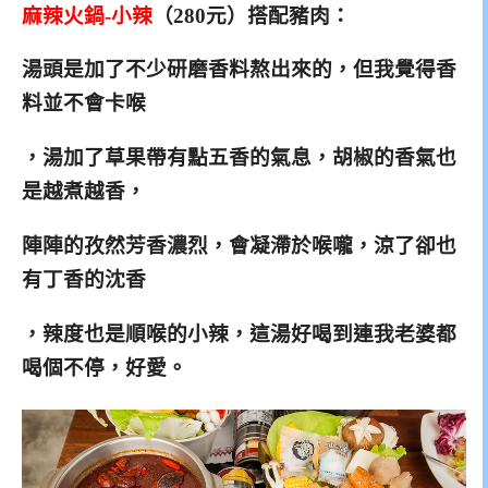
麻辣火鍋-小辣
（280元）搭配豬肉：
湯頭是加了不少研磨香料熬出來的，但我覺得香
料並不會卡喉
，湯加了草果帶有點五香的氣息，胡椒的香氣也
是越煮越香，
陣陣的孜然芳香濃烈，會凝滯於喉嚨，涼了卻也
有丁香的沈香
，辣度也是順喉的小辣，這湯好喝到連我老婆都
喝個不停，好愛。