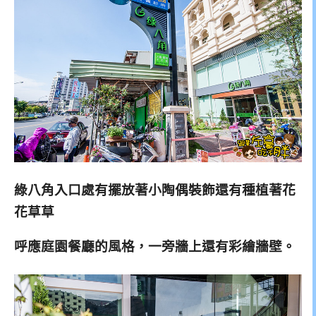
綠八角入口處有擺放著小陶偶裝飾還有種植著花
花草草
呼應庭園餐廳的風格，一旁牆上還有彩繪牆壁。