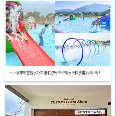
2026屏東新豐親水公園,暑假必衝,千坪親水公園放電,快閃2天！