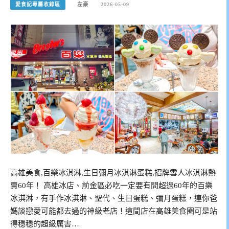
愛食記專屬收錄區
左豪
2026-05-09
高雄美食,百樂冰淇淋,生日彌月冰淇淋蛋糕,招牌雪人冰淇淋熱
賣60年！ 高雄冰店、前金區必吃一定要有間超過60年的百樂
冰淇淋，有手作冰淇淋、聖代、生日蛋糕、彌月蛋糕，連你爸
媽談戀愛可能都去過的神級老店！這間店在高雄美食圈可是站
得穩穩的超級厲害…