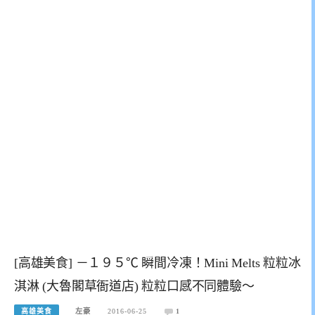
[高雄美食] －１９５℃ 瞬間冷凍！Mini Melts 粒粒冰
淇淋 (大魯閣草衙道店) 粒粒口感不同體驗～
高雄美食
左豪
2016-06-25
1