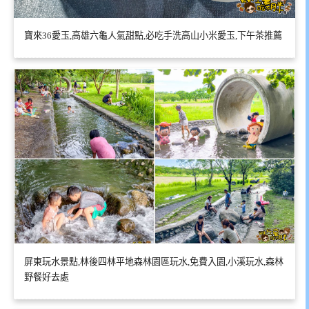
寶來36愛玉,高雄六龜人氣甜點,必吃手洗高山小米愛玉,下午茶推薦
屏東玩水景點,林後四林平地森林園區玩水,免費入園,小溪玩水,森林
野餐好去處