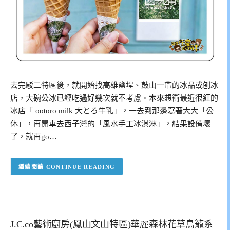
去完駁二特區後，就開始找高雄鹽埕、鼓山一帶的冰品或刨冰
店，大碗公冰已經吃過好幾次就不考慮。本來想衝最近很紅的
冰店「 ootoro milk 大とろ牛乳」，一去到那邊寫著大大「公
休」，再開車去西子灣的「風水手工冰淇淋」，結果設備壞
了，就再go…
CONTINUE READING
J.C.co藝術廚房(鳳山文山特區)華麗森林花草鳥籠系