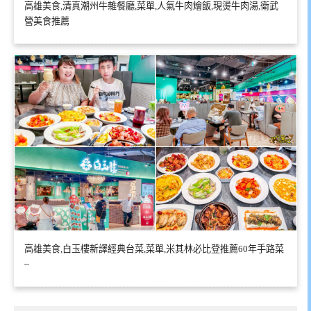
高雄美食,清真潮州牛雜餐廳,菜單,人氣牛肉燴飯,現燙牛肉湯,衛武
營美食推薦
高雄美食,白玉樓新譯經典台菜,菜單,米其林必比登推薦60年手路菜
~