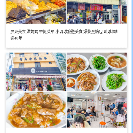
屏東美食,洪媽媽早餐,菜單,小琉球旅遊美食,爆漿黑糖包,琉球粿紅
遍40年