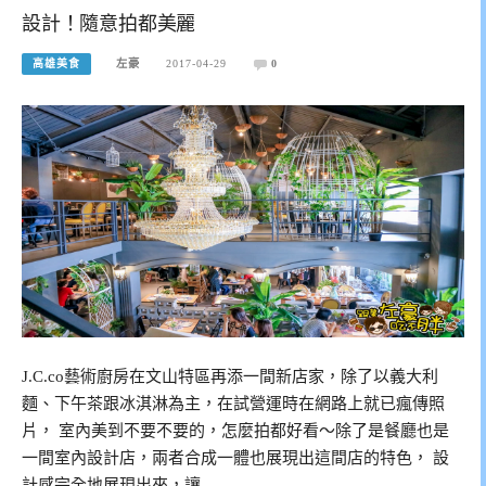
設計！隨意拍都美麗
高雄美食
左豪
2017-04-29
0
J.C.co藝術廚房在文山特區再添一間新店家，除了以義大利
麵、下午茶跟冰淇淋為主，在試營運時在網路上就已瘋傳照
片， 室內美到不要不要的，怎麼拍都好看～除了是餐廳也是
一間室內設計店，兩者合成一體也展現出這間店的特色， 設
計感完全地展現出來，讓…