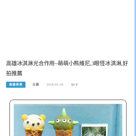
高雄冰淇淋光合作用~萌萌小熊維尼,3眼怪冰淇淋,好
拍推薦
高雄美食
左豪
2018-05-20
0