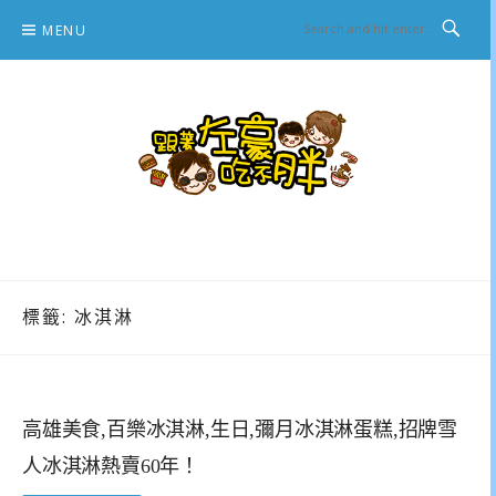
Skip
MENU
to
content
跟著左豪吃不胖
推薦美食、景點旅遊、親子旅遊、3C開箱
標籤:
冰淇淋
高雄美食,百樂冰淇淋,生日,彌月冰淇淋蛋糕,招牌雪
人冰淇淋熱賣60年！