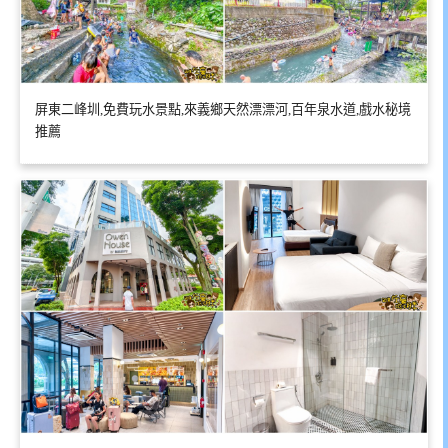
屏東二峰圳,免費玩水景點,來義鄉天然漂漂河,百年泉水道,戲水秘境
推薦