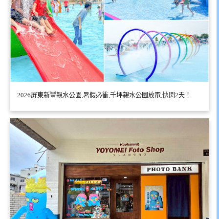
2026屏東新豐親水公園,暑假必衝,千坪親水公園放電,快閃2天！