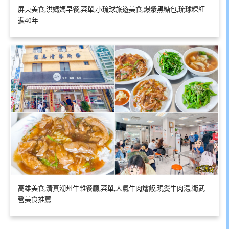
屏東美食,洪媽媽早餐,菜單,小琉球旅遊美食,爆漿黑糖包,琉球粿紅
遍40年
高雄美食,清真潮州牛雜餐廳,菜單,人氣牛肉燴飯,現燙牛肉湯,衛武
營美食推薦