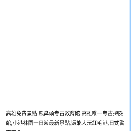
高雄免費景點,鳳鼻頭考古教育館,高雄唯一考古探險
館,小港林園一日遊最新景點,還能大玩紅毛港,日式警