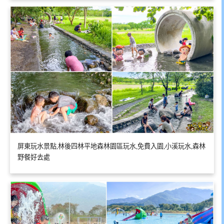
屏東玩水景點,林後四林平地森林園區玩水,免費入園,小溪玩水,森林
野餐好去處