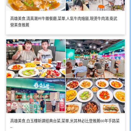
高雄美食,清真潮州牛雜餐廳,菜單,人氣牛肉燴飯,現燙牛肉湯,衛武
營美食推薦
高雄美食,白玉樓新譯經典台菜,菜單,米其林必比登推薦60年手路菜
~