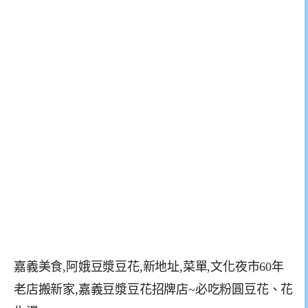
嘉義美食,阿娥豆漿豆花,新地址,菜單,文化夜市60年
老店搬新家,嘉義豆漿豆花招牌店~必吃粉圓豆花、花