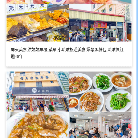
屏東美食,洪媽媽早餐,菜單,小琉球旅遊美食,爆漿黑糖包,琉球粿紅
遍40年