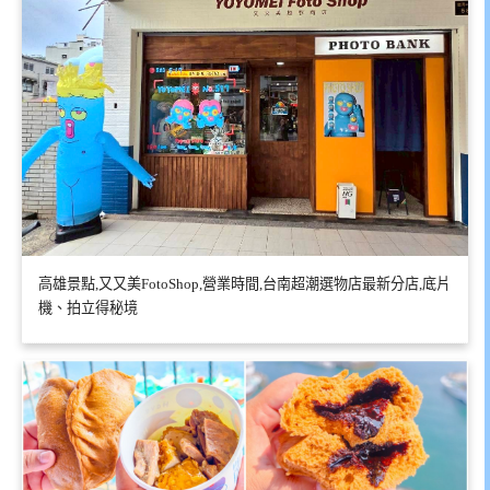
高雄景點,又又美FotoShop,營業時間,台南超潮選物店最新分店,底片
機、拍立得秘境