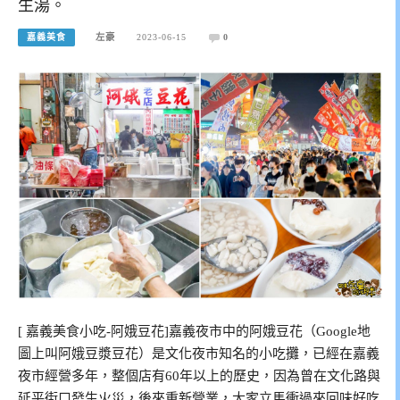
生湯。
嘉義美食
左豪
2023-06-15
0
[ 嘉義美食小吃-阿娥豆花]嘉義夜市中的阿娥豆花（Google地
圖上叫阿娥豆漿豆花）是文化夜市知名的小吃攤，已經在嘉義
夜市經營多年，整個店有60年以上的歷史，因為曾在文化路與
延平街口發生火災，後來重新營業，大家立馬衝過來回味好吃