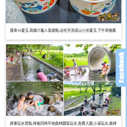
寶來36愛玉,高雄六龜人氣甜點,必吃手洗高山小米愛玉,下午茶推薦
屏東玩水景點,林後四林平地森林園區玩水,免費入園,小溪玩水,森林