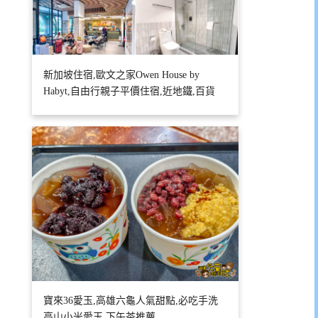
新加坡住宿,歐文之家Owen House by
Habyt,自由行親子平價住宿,近地鐵,百貨
寶來36愛玉,高雄六龜人氣甜點,必吃手洗
高山小米愛玉,下午茶推薦