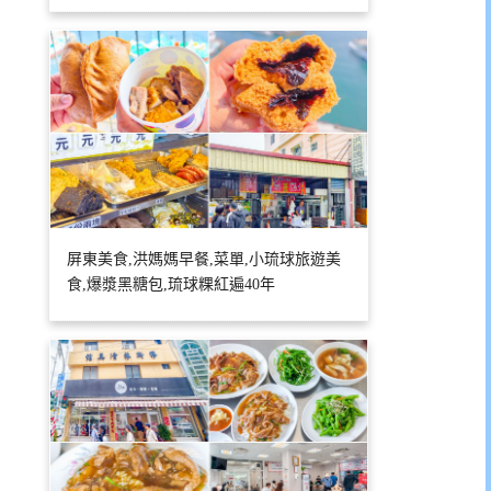
屏東美食,洪媽媽早餐,菜單,小琉球旅遊美
食,爆漿黑糖包,琉球粿紅遍40年