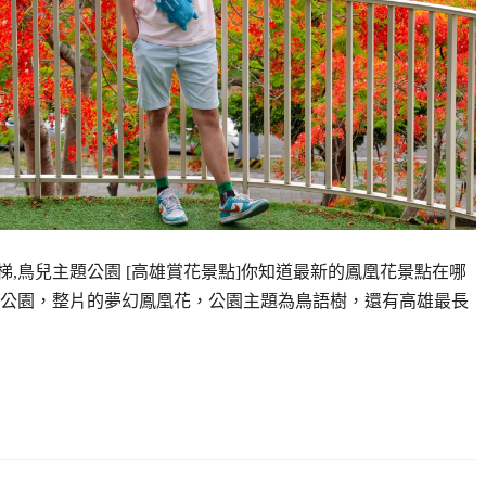
滑梯,鳥兒主題公園 [高雄賞花景點]你知道最新的鳳凰花景點在哪
公園，整片的夢幻鳳凰花，公園主題為鳥語樹，還有高雄最長