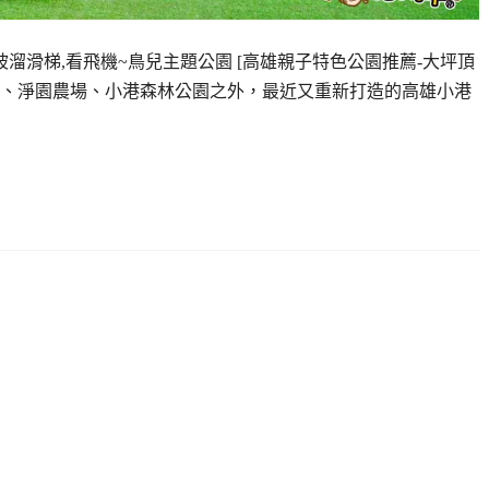
坡溜滑梯,看飛機~鳥兒主題公園 [高雄親子特色公園推薦-大坪頂
、淨園農場、小港森林公園之外，最近又重新打造的高雄小港