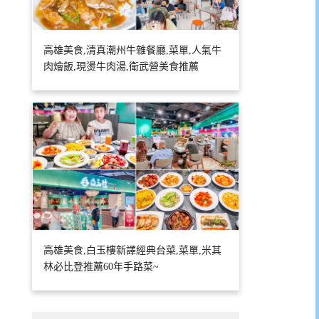
高雄美食,清真潮州牛雜餐廳,菜單,人氣牛
肉燴飯,現燙牛肉湯,衛武營美食推薦
高雄美食,白玉樓新譯經典台菜,菜單,米其
林必比登推薦60年手路菜~