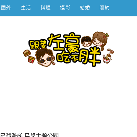
國外
生活
料理
攝影
結婚
關於
不胖
公尺溜滑梯,鳥兒主題公園