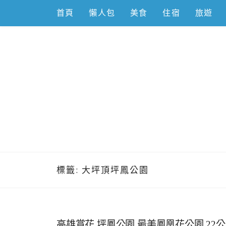
Skip
首頁
懶人包
美食
住宿
旅遊
to
content
跟著左豪吃
推薦美食、景點旅遊、親子旅遊、3C開箱
標籤:
大坪頂坪鳳公園
高雄賞花,坪鳳公園,最美鳳凰花公園,22