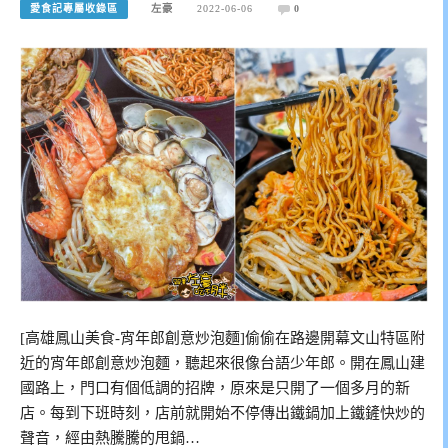
愛食記專屬收錄區
左豪
2022-06-06
0
[高雄鳳山美食-宵年郎創意炒泡麵]偷偷在路邊開幕文山特區附
近的宵年郎創意炒泡麵，聽起來很像台語少年郎。開在鳳山建
國路上，門口有個低調的招牌，原來是只開了一個多月的新
店。每到下班時刻，店前就開始不停傳出鐵鍋加上鐵鏟快炒的
聲音，經由熱騰騰的甩鍋…