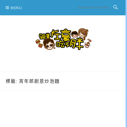
Skip
MENU
to
content
跟著左豪吃不胖
推薦美食、景點旅遊、親子旅遊、3C開箱
標籤:
宵年郎創意炒泡麵