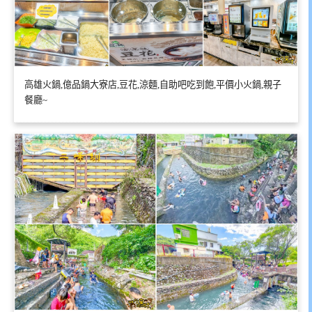
高雄火鍋,億品鍋大寮店,豆花,涼麵,自助吧吃到飽,平價小火鍋,親子
餐廳~