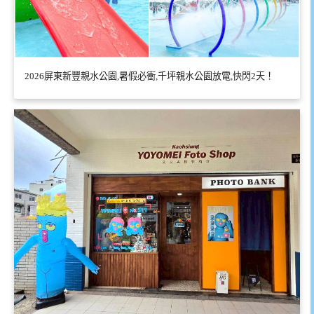
2026屏東新豐親水公園,暑假必衝,千坪親水公園放電,快閃2天！