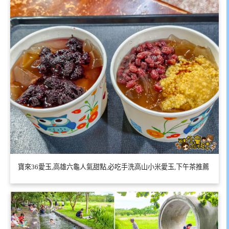
寶來36愛玉,高雄六龜人氣甜點,必吃手洗高山小米愛玉,下午茶推薦