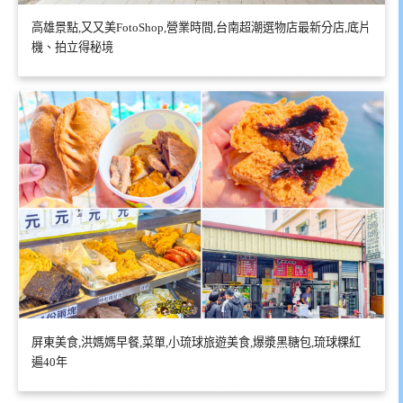
高雄景點,又又美FotoShop,營業時間,台南超潮選物店最新分店,底片
機、拍立得秘境
屏東美食,洪媽媽早餐,菜單,小琉球旅遊美食,爆漿黑糖包,琉球粿紅
遍40年