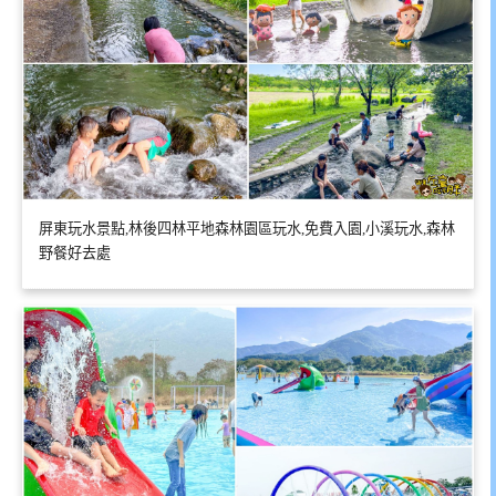
屏東玩水景點,林後四林平地森林園區玩水,免費入園,小溪玩水,森林
野餐好去處