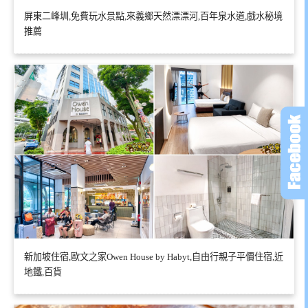
屏東二峰圳,免費玩水景點,來義鄉天然漂漂河,百年泉水道,戲水秘境
推薦
新加坡住宿,歐文之家Owen House by Habyt,自由行親子平價住宿,近
地鐵,百貨