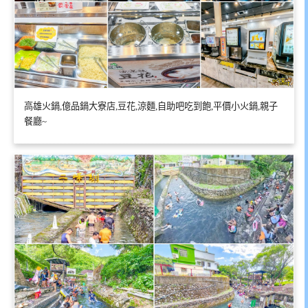
高雄火鍋,億品鍋大寮店,豆花,涼麵,自助吧吃到飽,平價小火鍋,親子
餐廳~