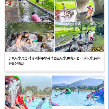
屏東玩水景點,林後四林平地森林園區玩水,免費入園,小溪玩水,森林
野餐好去處