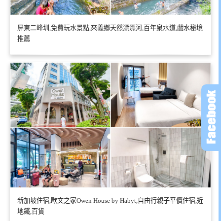
屏東二峰圳,免費玩水景點,來義鄉天然漂漂河,百年泉水道,戲水秘境
推薦
新加坡住宿,歐文之家Owen House by Habyt,自由行親子平價住宿,近
地鐵,百貨