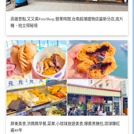
高雄景點,又又美FotoShop,營業時間,台南超潮選物店最新分店,底片
機、拍立得秘境
屏東美食,洪媽媽早餐,菜單,小琉球旅遊美食,爆漿黑糖包,琉球粿紅
遍40年