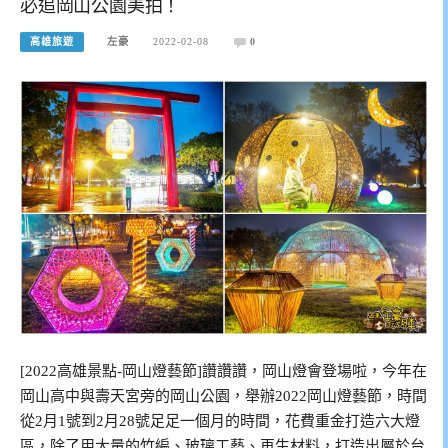
必追岡山公園美拍！
高雄旅遊
左豪
2022-02-08
0
[2022高雄景點-岡山燈藝節]讚讚讚，岡山燈會登場啦，今年在
岡山高中與壽天宮旁的岡山公園，舉辦2022岡山燈藝節，時間
從2月1號到2月28號足足一個月的時間，花費重金打造六大燈
區，除了用大量的竹編、玻璃工藝、再生材料，打造出屬於台