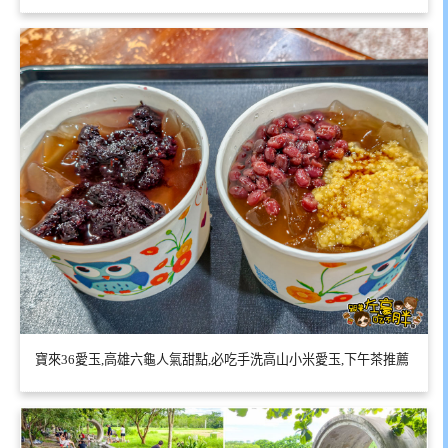
寶來36愛玉,高雄六龜人氣甜點,必吃手洗高山小米愛玉,下午茶推薦