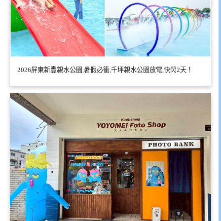
2026屏東新豐親水公園,暑假必衝,千坪親水公園放電,快閃2天！