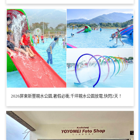
2026屏東新豐親水公園,暑假必衝,千坪親水公園放電,快閃2天！