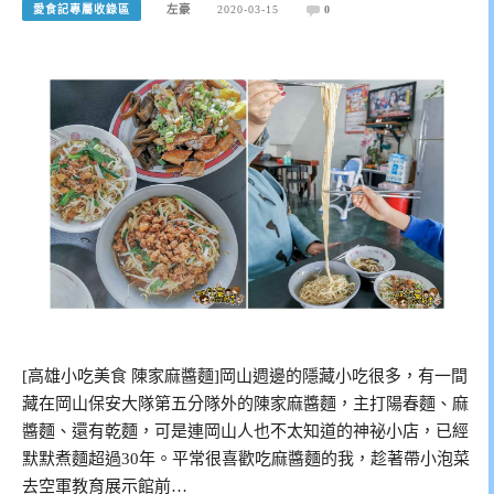
愛食記專屬收錄區
左豪
2020-03-15
0
[高雄小吃美食 陳家麻醬麵]岡山週邊的隱藏小吃很多，有一間
藏在岡山保安大隊第五分隊外的陳家麻醬麵，主打陽春麵、麻
醬麵、還有乾麵，可是連岡山人也不太知道的神祕小店，已經
默默煮麵超過30年。平常很喜歡吃麻醬麵的我，趁著帶小泡菜
去空軍教育展示館前…