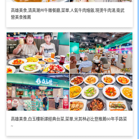
高雄美食,清真潮州牛雜餐廳,菜單,人氣牛肉燴飯,現燙牛肉湯,衛武
營美食推薦
高雄美食,白玉樓新譯經典台菜,菜單,米其林必比登推薦60年手路菜
~