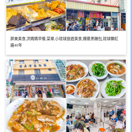
屏東美食,洪媽媽早餐,菜單,小琉球旅遊美食,爆漿黑糖包,琉球粿紅
遍40年