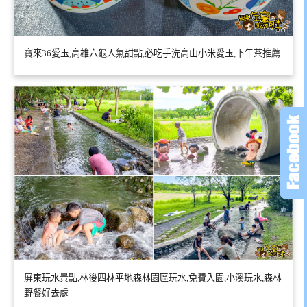
寶來36愛玉,高雄六龜人氣甜點,必吃手洗高山小米愛玉,下午茶推薦
屏東玩水景點,林後四林平地森林園區玩水,免費入園,小溪玩水,森林
野餐好去處